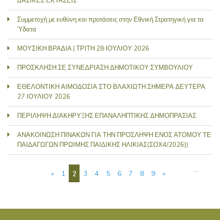
ΔΑΣΙΚΕΣ ΕΚΤΑΣΕΙΣ
Συμμετοχή με ευθύνη και προτάσεις στην Εθνική Στρατηγική για τα
Ύδατα
ΜΟΥΣΙΚΗ ΒΡΑΔΙΑ | ΤΡΙΤΗ 28 ΙΟΥΛΙΟΥ 2026
ΠΡΟΣΚΛΗΣΗ ΣΕ ΣΥΝΕΔΡΙΑΣΗ ΔΗΜΟΤΙΚΟΥ ΣΥΜΒΟΥΛΙΟΥ
ΕΘΕΛΟΝΤΙΚΗ ΑΙΜΟΔΟΣΙΑ ΣΤΟ ΒΛΑΧΙΩΤΗ ΣΗΜΕΡΑ ΔΕΥΤΕΡΑ
27 ΙΟΥΛΙΟΥ 2026
ΠΕΡΙΛΗΨΗ ΔΙΑΚΗΡΥΞΗΣ ΕΠΑΝΑΛΗΠΤΙΚΗΣ ΔΗΜΟΠΡΑΣΙΑΣ
ΑΝΑΚΟΙΝΩΣΗ ΠΙΝΑΚΩΝ ΓΙΑ ΤΗΝ ΠΡΟΣΛΗΨΗ ΕΝΟΣ ΑΤΟΜΟΥ ΤΕ
ΠΑΙΔΑΓΩΓΩΝ ΠΡΩΙΜΗΣ ΠΑΙΔΙΚΗΣ ΗΛΙΚΙΑΣ(ΣΟΧ4/2026))
PAGES
…
2
«
1
3
4
5
6
7
8
9
»