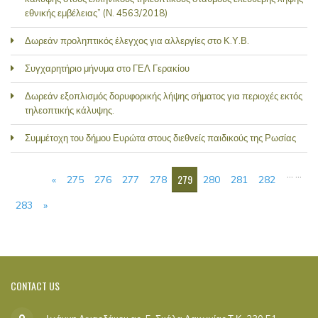
εθνικής εμβέλειας” (Ν. 4563/2018)
Δωρεάν προληπτικός έλεγχος για αλλεργίες στο Κ.Υ.Β.
Συγχαρητήριο μήνυμα στο ΓΕΛ Γερακίου
Δωρεάν εξοπλισμός δορυφορικής λήψης σήματος για περιοχές εκτός
τηλεοπτικής κάλυψης.
Συμμέτοχη του δήμου Ευρώτα στους διεθνείς παιδικούς της Ρωσίας
PAGES
…
…
279
«
275
276
277
278
280
281
282
283
»
CONTACT
US