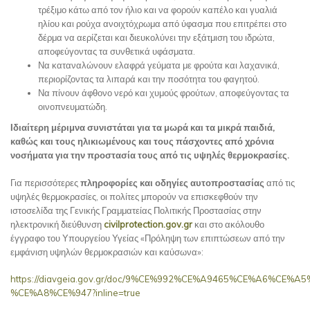
τρέξιμο κάτω από τον ήλιο και να φορούν καπέλο και γυαλιά
ηλίου και ρούχα ανοιχτόχρωμα από ύφασμα που επιτρέπει στο
δέρμα να αερίζεται και διευκολύνει την εξάτμιση του ιδρώτα,
αποφεύγοντας τα συνθετικά υφάσματα.
Να καταναλώνουν ελαφρά γεύματα με φρούτα και λαχανικά,
περιορίζοντας τα λιπαρά και την ποσότητα του φαγητού.
Να πίνουν άφθονο νερό και χυμούς φρούτων, αποφεύγοντας τα
οινοπνευματώδη.
Ιδιαίτερη μέριμνα συνιστάται για τα μωρά και τα μικρά παιδιά,
καθώς και τους ηλικιωμένους και τους πάσχοντες από χρόνια
νοσήματα για την προστασία τους από τις υψηλές θερμοκρασίες.
Για περισσότερες
πληροφορίες και οδηγίες αυτοπροστασίας
από τις
υψηλές θερμοκρασίες, οι πολίτες μπορούν να επισκεφθούν την
ιστοσελίδα της Γενικής Γραμματείας Πολιτικής Προστασίας στην
ηλεκτρονική διεύθυνση
civilprotection.
gov
.gr
και στο ακόλουθο
έγγραφο του Υπουργείου Υγείας «Πρόληψη των επιπτώσεων από την
εμφάνιση υψηλών θερμοκρασιών και καύσωνα»:
https://diavgeia.gov.gr/doc/9%CE%992%CE%A9465%CE%A6%CE%A
%CE%A8%CE%947?inline=true