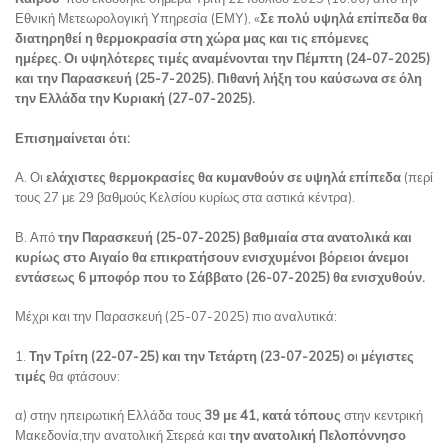
Εθνική Μετεωρολογική Υπηρεσία (ΕΜΥ), «
Σε πολύ υψηλά επίπεδα θα
διατηρηθεί
η θερμοκρασία στη χώρα μας και τις επόμενες
ημέρες.
Οι υψηλότερες τιμές αναμένονται την Πέμπτη (24-07-2025)
και την Παρασκευή (25-7-2025).
Πιθανή λήξη του καύσωνα σε όλη
την Ελλάδα την Κυριακή (27-07-2025).
Επισημαίνεται ότι:
Α. Οι
ελάχιστες θερμοκρασίες θα κυμανθούν σε υψηλά επίπεδα
(περί
τους 27 με 29 βαθμούς Κελσίου κυρίως στα αστικά κέντρα).
Β. Από
την Παρασκευή (25-07-2025) βαθμιαία στα ανατολικά
και
κυρίως στο Αιγαίο θα επικρατήσουν ενισχυμένοι βόρειοι άνεμοι
εντάσεως 6 μποφόρ που το Σάββατο (26-07-2025) θα ενισχυθούν.
Μέχρι και την Παρασκευή (25-07-2025) πιο αναλυτικά:
1.
Την Τρίτη (22-07-25) και την Τετάρτη (23-07-2025) ο
ι
μέγιστες
τιμές
θα φτάσουν:
α) στην ηπειρωτική Ελλάδα τους
39 με 41,
κατά τόπους
στην κεντρική
Μακεδονία,την ανατολική Στερεά και
την ανατολική Πελοπόννησο