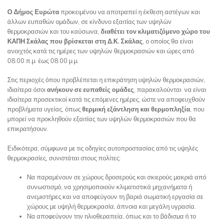
Ο Δήμος Ευρώτα
προκειμένου να αποτραπεί η έκθεση αστέγων και
άλλων ευπαθών ομάδων, σε κίνδυνο εξαιτίας των υψηλών
θερμοκρασιών και του καύσωνα,
διαθέτει τον κλιματιζόμενο χώρο
το
υ
ΚΑΠΗ
Σκάλας
που βρίσκεται στη Δ.Κ. Σκάλας
, ο οποίος θα είναι
ανοιχτός κατά τις ημέρες των υψηλών θερμοκρασιών και ώρες από
08:00 π.μ. έως 08:00 μ.μ.
Στις περιοχές όπου προβλέπεται η επικράτηση υψηλών θερμοκρασιών,
ιδιαίτερα όσοι
ανήκουν σε ευπαθείς ομάδες
, παρακαλούνται να είναι
ιδιαίτερα προσεκτικοί κατά τις επόμενες ημέρες, ώστε να αποφευχθούν
προβλήματα υγείας, όπως
θερμική εξάντληση και θερμοπληξία
, που
μπορεί να προκληθούν εξαιτίας των υψηλών θερμοκρασιών που θα
επικρατήσουν.
Ειδικότερα, σύμφωνα με τις οδηγίες αυτοπροστασίας από τις υψηλές
θερμοκρασίες, συνιστάται στους πολίτες:
Να παραμένουν σε χώρους δροσερούς και σκιερούς μακριά από
συνωστισμό, να χρησιμοποιούν κλιματιστικά μηχανήματα ή
ανεμιστήρες και να αποφεύγουν τη βαριά σωματική εργασία σε
χώρους με υψηλή θερμοκρασία, άπνοια και μεγάλη υγρασία.
Να αποφεύγουν την ηλιοθεραπεία, όπως και το βάδισμα ή το