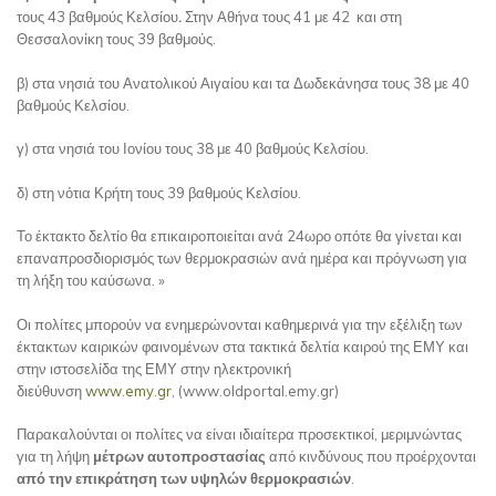
τους 43 βαθμούς Κελσίου
.
Στην Αθήνα τους 41 με 42 και στη
Θεσσαλονίκη τους 39 βαθμούς.
β) στα νησιά του Ανατολικού Αιγαίου και τα Δωδεκάνησα τους 38 με 40
βαθμούς Κελσίου.
γ) στα νησιά του Ιονίου τους 38 με 40 βαθμούς Κελσίου.
δ) στη νότια Κρήτη τους 39 βαθμούς Κελσίου.
Το έκτακτο δελτίο θα επικαιροποιείται ανά 24ωρο οπότε θα γίνεται και
επαναπροσδιορισμός των θερμοκρασιών ανά ημέρα και πρόγνωση για
τη λήξη του καύσωνα. »
Οι πολίτες μπορούν να ενημερώνονται καθημερινά για την εξέλιξη των
έκτακτων καιρικών φαινομένων στα τακτικά δελτία καιρού της ΕΜΥ και
στην ιστοσελίδα της ΕΜΥ στην ηλεκτρονική
διεύθυνση
www.emy.gr
, (www.oldportal.emy.gr)
Παρακαλούνται οι πολίτες να είναι ιδιαίτερα προσεκτικοί, μεριμνώντας
για τη λήψη
μέτρων αυτοπροστασίας
από κινδύνους που προέρχονται
από την επικράτηση των υψηλών θερμοκρασιών
.