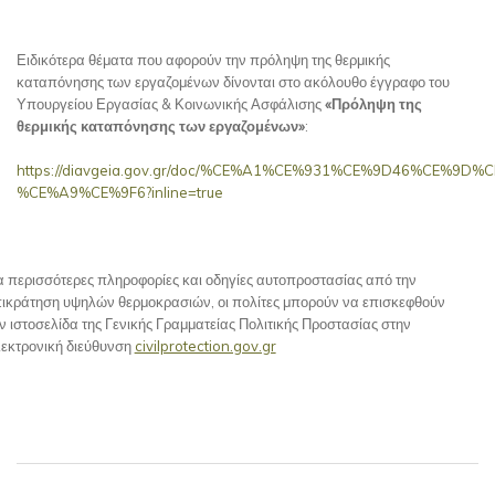
Ειδικότερα θέματα που αφορούν την πρόληψη της θερμικής
καταπόνησης των εργαζομένων δίνονται στο ακόλουθο έγγραφο του
Υπουργείου Εργασίας & Κοινωνικής Ασφάλισης
«Πρόληψη της
θερμικής καταπόνησης των εργαζομένων»
:
https://diavgeia.gov.gr/doc/%CE%A1%CE%931%CE%9D46%CE%9D
%CE%A9%CE%9F6?inline=true
α περισσότερες πληροφορίες και οδηγίες αυτοπροστασίας από την
ικράτηση υψηλών θερμοκρασιών, οι πολίτες μπορούν να επισκεφθούν
ν ιστοσελίδα της Γενικής Γραμματείας Πολιτικής Προστασίας στην
εκτρονική διεύθυνση
civilprotection.gov.gr