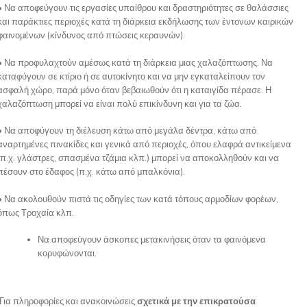
• Να αποφεύγουν τις εργασίες υπαίθρου και δραστηριότητες σε θαλάσσιες
και παράκτιες περιοχές κατά τη διάρκεια εκδήλωσης των έντονων καιρικών
φαινομένων (κίνδυνος από πτώσεις κεραυνών).
• Να προφυλαχτούν αμέσως κατά τη διάρκεια μιας χαλαζόπτωσης. Να
καταφύγουν σε κτίριο ή σε αυτοκίνητο και να μην εγκαταλείπουν τον
ασφαλή χώρο, παρά μόνο όταν βεβαιωθούν ότι η καταιγίδα πέρασε. Η
χαλαζόπτωση μπορεί να είναι πολύ επικίνδυνη και για τα ζώα.
• Να αποφύγουν τη διέλευση κάτω από μεγάλα δέντρα, κάτω από
αναρτημένες πινακίδες και γενικά από περιοχές, όπου ελαφρά αντικείμενα
(π.χ. γλάστρες, σπασμένα τζάμια κλπ.) μπορεί να αποκολληθούν και να
πέσουν στο έδαφος (π.χ. κάτω από μπαλκόνια).
• Να ακολουθούν πιστά τις οδηγίες των κατά τόπους αρμοδίων φορέων,
όπως Τροχαία κλπ.
Να αποφεύγουν άσκοπες μετακινήσεις όταν τα φαινόμενα
κορυφώνονται.
Για πληροφορίες και ανακοινώσεις
σχετικά με την επικρατούσα