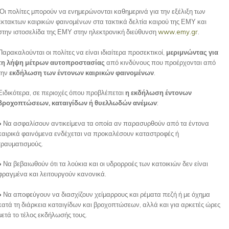
Οι πολίτες μπορούν να ενημερώνονται καθημερινά για την εξέλιξη των
έκτακτων καιρικών φαινομένων στα τακτικά δελτία καιρού της ΕΜΥ και
στην ιστοσελίδα της ΕΜΥ στην ηλεκτρονική διεύθυνση
www.emy.gr
.
Παρακαλούνται οι πολίτες να είναι ιδιαίτερα προσεκτικοί,
μεριμνώντας για
τη λήψη μέτρων αυτοπροστασίας
από κινδύνους που προέρχονται από
την
εκδήλωση των έντονων καιρικών φαινομένων
.
Ειδικότερα, σε περιοχές όπου προβλέπεται
η εκδήλωση έντονων
βροχοπτώσεων, καταιγίδων ή θυελλωδών ανέμων
:
• Να ασφαλίσουν αντικείμενα τα οποία αν παρασυρθούν από τα έντονα
καιρικά φαινόμενα ενδέχεται να προκαλέσουν καταστροφές ή
τραυματισμούς.
• Να βεβαιωθούν ότι τα λούκια και οι υδρορροές των κατοικιών δεν είναι
φραγμένα και λειτουργούν κανονικά.
• Να αποφεύγουν να διασχίζουν χείμαρρους και ρέματα πεζή ή με όχημα
κατά τη διάρκεια καταιγίδων και βροχοπτώσεων, αλλά και για αρκετές ώρες
μετά το τέλος εκδήλωσής τους.