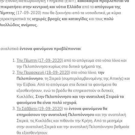
την Εθνική Μετεωρολογική Υπηρεσία (ΕΜΥ),
κακοκαιρία προβλέπεται να
επικρατήσει στην κεντρική και νότια Ελλάδα
από το
απόγευμα της
Πέμπτης
(17-09-2020) που θα ξεκινήσει από τα
νοτιοδυτικά
,
με κύρια
χαρακτηριστικά τις
ισχυρές βροχές και καταιγίδες
και τους
πολύ
θυελλώδεις ανέμους.
 αναλυτικά
έντονα φαινόμενα προβλέπονται
:
Την Πέμπτη (17-09-2020)
από το απόγευμα στο νότιο Ιόνιο και
την Πελοπόννησο κυρίως στα δυτικά τμήματά της.
Την Παρασκευή (18-09-2020
) στο νότιο Ιόνιο,
την
Πελοπόννησο
, τη Στερεά (συμπεριλαμβανομένης της Αττικής) και
την Εύβοια. Από το απόγευμα στα δυτικά τα φαινόμενα θα
εξασθενήσουν, ενώ το βράδυ θα επηρεαστούν οι δυτικές
Κυκλάδες.
Στην Πελοπόννησο και την ανατολική Στερεά τα
φαινόμενα θα είναι πολύ ισχυρά.
Το Σάββατο (19-09-2020
) τα
έντονα φαινόμενα θα
επηρεάσουν την ανατολική Πελοπόννησο
και την ανατολική
Στερεά, τις Κυκλάδες και πιθανόν την Κρήτη. Από το μεσημέρι
στην ανατολική Στερεά και την ανατολική Πελοπόννησο βαθμιαία
θα εξασθενήσουν.