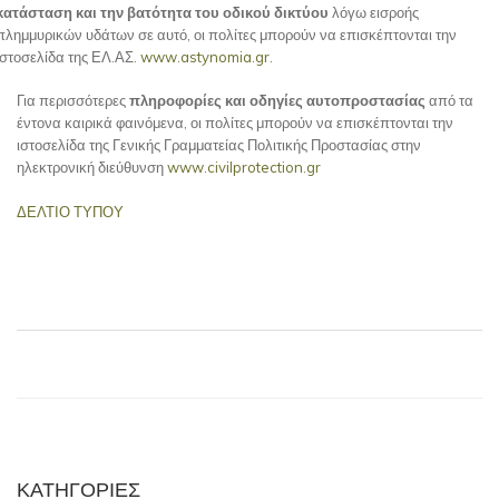
κατάσταση και την βατότητα του οδικού δικτύου
λόγω εισροής
πλημμυρικών υδάτων σε αυτό, οι πολίτες μπορούν να επισκέπτονται την
ιστοσελίδα της ΕΛ.ΑΣ.
www.astynomia.gr
.
Για περισσότερες
πληροφορίες και οδηγίες αυτοπροστασίας
από τα
έντονα καιρικά φαινόμενα, οι πολίτες μπορούν να επισκέπτονται την
ιστοσελίδα της Γενικής Γραμματείας Πολιτικής Προστασίας στην
ηλεκτρονική διεύθυνση
www.civilprotection.gr
ΔΕΛΤΙΟ ΤΥΠΟΥ
ΚΑΤΗΓΟΡΙΕΣ