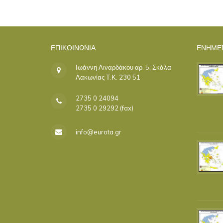
ΕΠΙΚΟΙΝΩΝΊΑ
ΕΝΗΜΕ
Ιωάννη Λιναρδάκου αρ. 5, Σκάλα
Λακωνίας Τ.Κ. 230 51
2735 0 24094
2735 0 29292 (fax)
info@eurota.gr