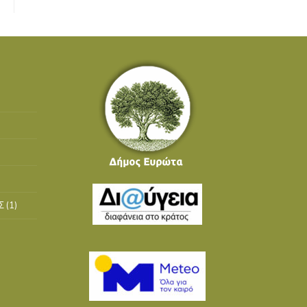
Σ
(1)