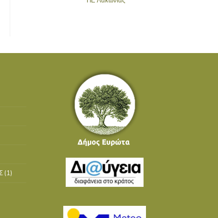
Σ
(1)