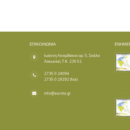
ΕΠΙΚΟΙΝΩΝΊΑ
ΕΝΗΜΕ
Ιωάννη Λιναρδάκου αρ. 5, Σκάλα
Λακωνίας Τ.Κ. 230 51
2735 0 24094
2735 0 29292 (fax)
info@eurota.gr