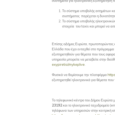
συστήματα για ηλεκτρονική εξυπηρέτηση τ
Το σύστημα υποβολής αιτημάτων κα
συστήματος παρέχεται η δυνατότη
Το σύστημα υποβολής ηλεκτρονικών
στοιχεία του taxis και μπορεί να α
Επίσης οΔήμος Ευρώτα, πρωτοπορώντας σε
Ελλάδα που έχει ενταχθεί στο πρόγραμμα
εξυπηρετηθούν για θέματα που τους αφορο
υπηρεσία μπορείτε να μεταβείτε στην διε
exypiretisi/mykeplive
.
Φυσικά να θυμίσουμε την πλατφόρμα
http
εξυπηρετηθεί ηλεκτρονικά για θέματα που
Το τηλεφωνικό κέντρο του Δήμου Ευρώτα μ
23192
και το ηλεκτρονικό ταχυδρομείο (ema
τηλέφωνα των υπηρεσιών στην κεντρική ι