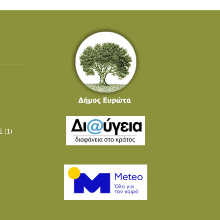
Σ
(1)