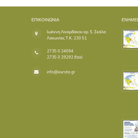
ΕΠΙΚΟΙΝΩΝΊΑ
ΕΝΗΜΕ
Ιωάννη Λιναρδάκου αρ. 5, Σκάλα
Λακωνίας Τ.Κ. 230 51
2735 0 24094
2735 0 29292 (fax)
info@eurota.gr