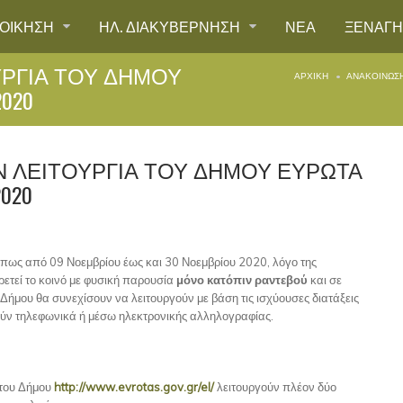
ΙΟΙΚΗΣΗ
ΗΛ. ΔΙΑΚΥΒΕΡΝΗΣΗ
ΝΕΑ
ΞΕΝΑΓ
ΥΡΓΙΑ ΤΟΥ ΔΗΜΟΥ
ΑΡΧΙΚΉ
ΑΝΑΚΟΙΝΩΣΗ
020
Ν ΛΕΙΤΟΥΡΓΙΑ ΤΟΥ ΔΗΜΟΥ ΕΥΡΩΤΑ
020
πως από 09 Νοεμβρίου έως και 30 Νοεμβρίου 2020, λόγο της
ετεί το κοινό με φυσική παρουσία
μόνο κατόπιν ραντεβού
και σε
 Δήμου θα συνεχίσουν να λειτουργούν με βάση τις ισχύουσες διατάξεις
ούν τηλεφωνικά ή μέσω ηλεκτρονικής αλληλογραφίας.
 του Δήμου
http://www.evrotas.gov.gr/el/
λειτουργούν πλέον δύο