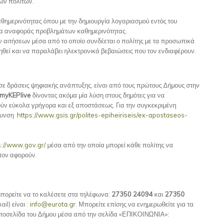
ων πολιτών.
θημερινότητας όπου με την δημιουργία λογαριασμού εντός του
τα αναφοράς προβλημάτων καθημερινότητας.
 αιτήσεων μέσα από το οποίο συνδέεται ο πολίτης με τα προσωπικά
ιτηθεί και να παραλάβει ηλεκτρονικά βεβαιώσεις που τον ενδιαφέρουν.
 δράσεις ψηφιακής ανάπτυξης, είναι από τους πρώτους Δήμους στην
myKEPlive
δίνοντας ακόμα μία λύση στους δημότες για να
ύν εύκολα γρήγορα και εξ αποστάσεως. Για την συγκεκριμένη
ύθυνση
https://www.gsis.gr/polites-epiheiriseis/ex-apostaseos-
s://www.gov.gr/
μέσα από την οποία μπορεί κάθε πολίτης να
 τον αφορούν.
πορείτε να το καλέσετε στα τηλέφωνα:
27350 24094
και
27350
il) είναι :
info@eurota.gr
. Μπορείτε επίσης να ενημερωθείτε για τα
στοσελίδα του Δήμου μέσα από την σελίδα «ΕΠΙΚΟΙΝΩΝΙΑ»: