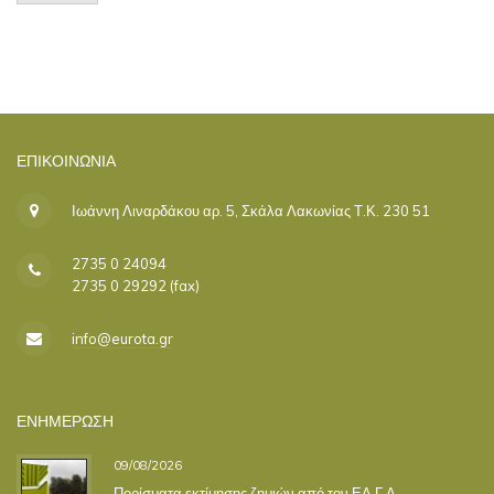
ΕΠΙΚΟΙΝΩΝΊΑ
Ιωάννη Λιναρδάκου αρ. 5, Σκάλα Λακωνίας Τ.Κ. 230 51
2735 0 24094
2735 0 29292 (fax)
info@eurota.gr
ΕΝΗΜΕΡΩΣΗ
09/08/2026
Πορίσματα εκτίμησης ζημιών από τον ΕΛ.Γ.Α.