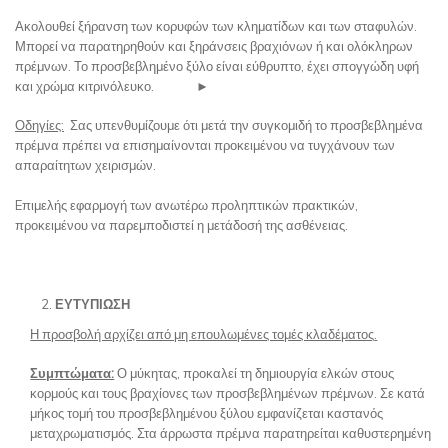
Ακολουθεί ξήρανση των κορυφών των κληματίδων και των σταφυλών.
Μπορεί να παρατηρηθούν και ξηράνσεις βραχιόνων ή και ολόκληρων
πρέμνων. Το προσβεβλημένο ξύλο είναι εύθρυπτο, έχει σπογγώδη υφή
και χρώμα κιτρινόλευκο. ►
Οδηγίες:
Σας υπενθυμίζουμε ότι μετά την συγκομιδή το προσβεβλημένα
πρέμνα πρέπει να επισημαίνονται προκειμένου να τυγχάνουν των
απαραίτητων χειρισμών.
Eπιμελής εφαρμογή των ανωτέρω προληπτικών πρακτικών,
προκειμένου να παρεμποδιστεί η μετάδοσή της ασθένειας.
ΕΥΤΥΠΙΩΣΗ
Η προσβολή αρχίζει από μη επουλωμένες τομές κλαδέματος
.
Συμπτώματα:
Ο μύκητας, προκαλεί τη δημιουργία ελκών στους
κορμούς και τους βραχίονες των προσβεβλημένων πρέμνων. Σε κατά
μήκος τομή του προσβεβλημένου ξύλου εμφανίζεται καστανός
μεταχρωματισμός. Στα άρρωστα πρέμνα παρατηρείται καθυστερημένη