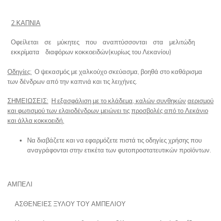
2.ΚΑΠΝΙΑ
Οφείλεται σε μύκητες που αναπτύσσονται στα μελιτώδη
εκκρίματα διαφόρων κοκκοειδών(κυρίως του Λεκανίου)
Οδηγίες:
Ο ψεκασμός με χαλκούχο σκεύασμα, βοηθά στο καθάρισμα
των δένδρων από την καπνιά και τις λειχήνες.
ΣΗΜΕΙΩΣΕΙΣ:
Η εξασφάλιση με το κλάδεμα, καλών συνθηκών
αερισμού
και φωτισμού των ελαιοδένδρων μειώνει τις
προσβολές από το Λεκάνιο
και άλλα κοκκοειδή.
Να διαβάζετε και να εφαρμόζετε πιστά τις οδηγίες χρήσης που
αναγράφονται στην ετικέτα των φυτοπροστατευτικών προϊόντων.
ΑΜΠΕΛΙ
ΑΣΘΕΝΕΙΕΣ ΞΥΛΟΥ ΤΟΥ ΑΜΠΕΛΙΟΥ