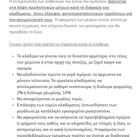
Η αντιμετώπιση των ασθενειών του ξύλου του αμπελιού,
βασίζεται
στη λήψη προληπτικών
μέτρων κατά τη διάρκεια του
κλαδέματος, λόγω έλλειψης φυτοπροστατευτικών
προϊόντων για
την αντιμετώπισή τους
. Η εφαρμογή των μέτρων αυτών γίνεται με
σκοπό τη μείωση, στο ελάχιστο δυνατό, του μολύσματος που θα
προσβάλει το ξύλο.
Γενικές αρχές που πρέπει να τηρούνται κατά το κλάδεμα:
Το κλάδεμα να γίνεται όσο το δυνατόν αργότερα, στο τέλος
του χειμώνα ή στην αρχή της άνοιξης, με ξηρό καιρό και
νηνεμία.
Να κλαδεύονται πρώτα τα γερά πρέμνα, τα άρρωστα να
μένουν τελευταία. Τα εργαλεία κλαδέματος να
απολυμαίνονται με καθαρό οινόπνευμα, ή διάλυμα φορμόλης
2% ή διάλυμα χλωρίνης 10% .
Να αποφεύγονται οι μεγάλες τομές .
Επάλειψη των τομών κλαδέματος (οπωσδήποτε των
μεγάλων) με κατάλληλο εγκεκριμένο μυκητοκτόνο.
Να αφαιρούνται και να καίγονται τα προσβεβλημένα πρέμνα
ή τμήματά τους καθώς και οι κληματίδες με πληγές ή έλκη, οι
ασπρισμένες και οι κακά ξυλοποιημένες. Η αφαίρεση των
προσβεβλημένων τμημάτων πρέπει να γίνεται με διαδοχικά