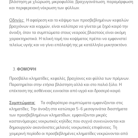
βλάστηση με χλώρωση, μικροφυλλία, βραχυγονάτωση, παραμόρφωση
και περιφερειακή νέκρωση των φύλλων.
Οδηγίες:
Η αφαίρεση και το κάψιμο των προσβεβλημένων κεφαλών
βραχιόνων και κορμών, είναι καλύτερα να γίνεται με ξηρό καιρό την
άνοιξη, όταν τα συμπτώματα στους νεαρούς βλαστούς είναι ακόμη
χαρακτηριστικά. Η τελική τομή του κοψίματος πρέπει να εμφανιστεί
τελείως υγιής και να γίνει επάλειψή της με κατάλληλο μυκητοκτόνο.
ΦΟΜΟΨΗ
Προσβάλει κληματίδες, κεφαλές, βραχίονες και φύλλα των πρέμνων.
Παρατηρείται στην ετήσια βλάστηση αλλά και στο παλιό ξύλο. Η
επέκταση της ασθένειας ευνοείται από υγρό και δροσερό καιρό.
Συμπτώματα:
Τα σοβαρότερα συμπτώματα εμφανίζονται στις
κληματίδες. Την άνοιξη στα κατώτερα 5-6 μεσογονάτια διαστήματα
των προσβεβλημένων κληματίδων, εμφανίζονται μικρές
καστανόμαυρες νεκρωτικές κηλίδες που συχνά συνενώνονται και
δημιουργούν ακανόνιστες μελανές νεκρωτικές επιφάνειες. Τη
χειμερινή περίοδο οι προσβεβλημένες κληματίδες νεκρώνονται από