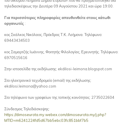
του οικισμού Λεήμονα Δήμου Ευρώτα» που θα πραγματοποιηθεί δια
τηλεδιασκέψεως την Δευτέρα 09 Αυγούστου 2021 και ώρα 19:00.
Για περισσότερες πληροφορίες απευθυνθείτε στους κάτωθι
οργανωτές
:
κος Σκάλκος Νικόλαος, Πρόεδρος Τ.Κ. Λεήμονα. Τηλέφωνο:
69443434503
κος Σαμαρτζής Ιωάννης, Φοιτητής Φιλολογίας, Ερευνητής. Τηλέφωνο:
6970515616
Στην ιστοσελίδα της εκδήλωσης: ekdilosi-leimona.blogspot.com
Στο ηλεκτρονικό ταχυδρομείο (email) της εκδήλωσης:
ekdilosi.leimona@yahoo.com
Στο τηλέφωνο των γραφείων της τοπικής κοινότητας: 2735022604
Σύνδεσμος Τηλεδιάσκεψης:
https://dimoseurota.my.webex.com/dimoseurota.my/j.php?
MTID=m6241224fd5d67bb5ebc03fc851bbf7b5