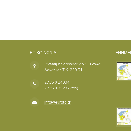
ΕΠΙΚΟΙΝΩΝΊΑ
ΕΝΗΜΕ
Ιωάννη Λιναρδάκου αρ. 5, Σκάλα
Λακωνίας Τ.Κ. 230 51
2735 0 24094
2735 0 29292 (fax)
info@eurota.gr