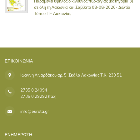
Παραμένει υψηλός ο κίνδυνος πυρκαγιάς (κατηγορία 3)
σε όλη τη Λακωνία και Σάββατο 08-08-2026- Δελτίο
Τύπου ΠΕ Λακωνίας
ΕΠΙΚΟΙΝΩΝΊΑ
Ιωάννη Λιναρδάκου αρ. 5, Σκάλα Λακωνίας Τ.Κ. 230 51
2735 0 24094
2735 0 29292 (fax)
info@eurota.gr
ΕΝΗΜΕΡΩΣΗ