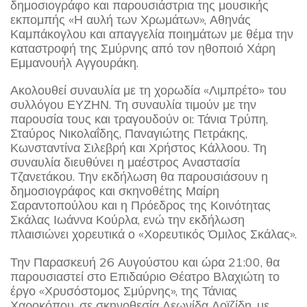
δημοσιογράφο και παρουσιάστρια της μουσικής
εκπομπής «Η αυλή των Χρωμάτων», Αθηνάς
Καμπάκογλου και απαγγελία ποιημάτων με θέμα την
καταστροφή της Σμύρνης από τον ηθοποιό Χάρη
Εμμανουήλ Αγγουράκη.
Ακολουθεί συναυλία με τη χορωδία «Λιμπρέτο» του
συλλόγου ΕΥΖΗΝ. Τη συναυλία τιμούν με την
παρουσία τους και τραγουδούν οι: Τάνια Τρύπη,
Σταύρος Νικολαΐδης, Παναγιώτης Πετράκης,
Κωνσταντίνα Σιλεβρή και Χρήστος Κάλλοου. Τη
συναυλία διευθύνει η μαέστρος Αναστασία
Τζανετάκου. Την εκδήλωση θα παρουσιάσουν η
δημοσιογράφος και σκηνοθέτης Μαίρη
Σαραντοπούλου και η Πρόεδρος της Κοινότητας
Σκάλας Ιωάννα Κούρλα, ενώ την εκδήλωση
πλαισιώνει χορευτικά ο «Χορευτικός Όμιλος Σκάλας».
Την Παρασκευή 26 Αυγούστου και ώρα 21:00, θα
παρουσιαστεί στο Επιδαύριο Θέατρο Βλαχιώτη το
έργο «Χρυσόστομος Σμύρνης», της Τάνιας
Χαροκόπου, σε σκηνοθεσία Λεωνίδα Λοϊζίδη, με