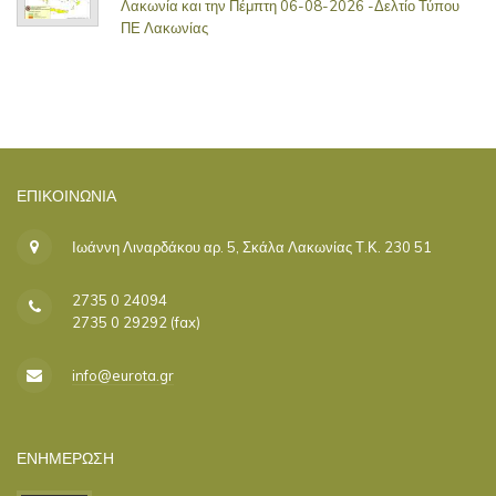
Λακωνία και την Πέμπτη 06-08-2026 -Δελτίο Τύπου
ΠΕ Λακωνίας
ΕΠΙΚΟΙΝΩΝΊΑ
Ιωάννη Λιναρδάκου αρ. 5, Σκάλα Λακωνίας Τ.Κ. 230 51
2735 0 24094
2735 0 29292 (fax)
info@eurota.gr
ΕΝΗΜΕΡΩΣΗ