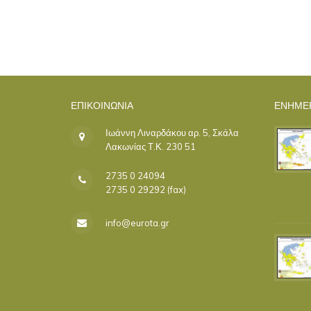
ΕΠΙΚΟΙΝΩΝΊΑ
ΕΝΗΜΕ
Ιωάννη Λιναρδάκου αρ. 5, Σκάλα
Λακωνίας Τ.Κ. 230 51
2735 0 24094
2735 0 29292 (fax)
info@eurota.gr