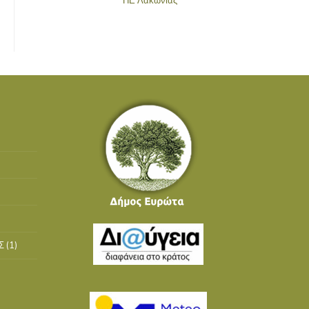
Σ
(1)