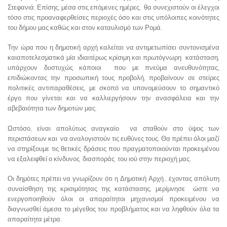
Στεφανιά. Επίσης, μέσα στις επόμενες ημέρες, θα συνεχιστούν οι έλεγχοι
τόσο στις προαναφερθείσες περιοχές όσο και στις υπόλοιπες κοινότητες
του δήμου μας καθώς και στον καταυλισμό των Ρομά.
Την ώρα που η δημοτική αρχή καλείται να αντιμετωπίσει συντονισμένα
καιαποτελεσματικά μία ιδιαιτέρως κρίσιμη και πρωτόγνωρη κατάσταση,
υπάρχουν δυστυχώς κάποιοι που με πνεύμα ανευθυνότητας,
επιδιώκοντας την προσωπική τους προβολή, προβαίνουν σε στείρες
πολιτικές αντιπαραθέσεις, με σκοπό να υπονομεύσουν το σημαντικό
έργο που γίνεται και να καλλιεργήσουν την ανασφάλεια και την
αβεβαιότητα των δημοτών μας.
Ωστόσο, είναι απολύτως αναγκαίο να σταθούν στο ύψος των
περιστάσεων και να αναλογιστούν τις ευθύνες τους. Θα πρέπει όλοι μαζί
να στηρίξουμε τις θετικές δράσεις που πραγματοποιούνται προκειμένου
να εξαλειφθεί ο κίνδυνος διασποράς του ιού στην περιοχή μας.
Οι δημότες πρέπει να γνωρίζουν ότι η Δημοτική Αρχή , έχοντας απόλυτη
συναίσθηση της κρισιμότητας της κατάστασης, μερίμνησε ώστε να
ενεργοποιηθούν όλοι οι απαραίτητοι μηχανισμοί προκειμένου να
διαγνωσθεί άμεσα το μέγεθος του προβλήματος και να ληφθούν όλα τα
απαραίτητα μέτρα.