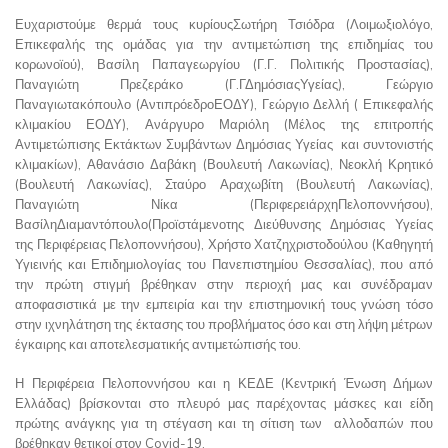
Ευχαριστούμε θερμά τους κυρίουςΣωτήρη Τσιόδρα (Λοιμωξιολόγο,
Επικεφαλής της ομάδας για την αντιμετώπιση της επιδημίας του
κορωνοϊού), Βασίλη Παπαγεωργίου (Γ.Γ. Πολιτικής Προστασίας),
Παναγιώτη Πρεζεράκο (Γ.ΓΔημόσιαςΥγείας), Γεώργιο
Παναγιωτακόπουλο (ΑντιπρόεδροΕΟΔΥ), Γεώργιο Δελλή ( Επικεφαλής
κλιμακίου ΕΟΔΥ), Ανάργυρο Μαριόλη (Μέλος της επιτροπής
Αντιμετώπισης Εκτάκτων Συμβάντων Δημόσιας Υγείας και συντονιστής
κλιμακίων), Αθανάσιο Δαβάκη (Βουλευτή Λακωνίας), Νεοκλή Κρητικό
(Βουλευτή Λακωνίας), Σταύρο Αραχωβίτη (Βουλευτή Λακωνίας),
Παναγιώτη Νίκα (ΠεριφερειάρχηΠελοποννήσου),
ΒασίληΔιαμαντόπουλο(Προϊστάμενοτης Διεύθυνσης Δημόσιας Υγείας
της Περιφέρειας Πελοποννήσου), Χρήστο Χατζηχριστοδούλου (Καθηγητή
Υγιεινής και Επιδημιολογίας του Πανεπιστημίου Θεσσαλίας), που από
την πρώτη στιγμή βρέθηκαν στην περιοχή μας και συνέδραμαν
αποφασιστικά με την εμπειρία και την επιστημονική τους γνώση τόσο
στην ιχνηλάτηση της έκτασης του προβλήματος όσο και στη λήψη μέτρων
έγκαιρης και αποτελεσματικής αντιμετώπισής του.
Η Περιφέρεια Πελοποννήσου και η ΚΕΔΕ (Κεντρική Ένωση Δήμων
Ελλάδας) βρίσκονται στο πλευρό μας παρέχοντας μάσκες και είδη
πρώτης ανάγκης για τη στέγαση και τη σίτιση των αλλοδαπών που
βρέθηκαν θετικοί στον Covid-19.