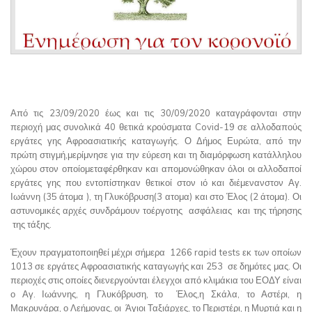
Από τις 23/09/2020 έως και τις 30/09/2020 καταγράφονται στην
περιοχή μας συνολικά 40 θετικά κρούσματα Covid-19 σε αλλοδαπούς
εργάτες γης Αφροασιατικής καταγωγής. Ο Δήμος Ευρώτα, από την
πρώτη στιγμή,μερίμνησε για την εύρεση και τη διαμόρφωση κατάλληλου
χώρου στον οποίομεταφέρθηκαν και απομονώθηκαν όλοι οι αλλοδαποί
εργάτες γης που εντοπίστηκαν θετικοί στον ιό και διέμενανστον Αγ.
Ιωάννη (35 άτομα ), τη Γλυκόβρυση(3 ατομα) και στο Έλος (2 άτομα). Οι
αστυνομικές αρχές συνδράμουν τοέργοτης ασφάλειας και της τήρησης
της τάξης.
Έχουν πραγματοποιηθεί μέχρι σήμερα 1266 rapid tests εκ των οποίων
1013 σε εργάτες Αφροασιατικής καταγωγής και 253 σε δημότες μας. Οι
περιοχές στις οποίες διενεργούνται έλεγχοι από κλιμάκια του ΕΟΔΥ είναι
ο Αγ. Ιωάννης, η Γλυκόβρυση, το Έλος,η Σκάλα, το Αστέρι, η
Μακρυνάρα, ο Λεήμονας, οι Άγιοι Ταξιάρχες, το Περιστέρι, η Μυρτιά και η