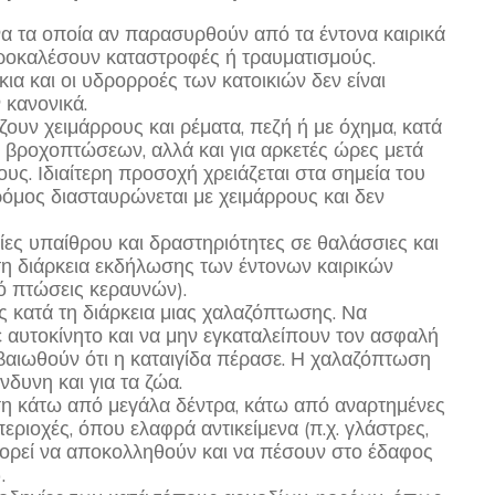
α τα οποία αν παρασυρθούν από τα έντονα καιρικά
προκαλέσουν καταστροφές ή τραυματισμούς.
ια και οι υδρορροές των κατοικιών δεν είναι
 κανονικά.
ουν χειμάρρους και ρέματα, πεζή ή με όχημα, κατά
αι βροχοπτώσεων, αλλά και για αρκετές ώρες μετά
υς. Ιδιαίτερη προσοχή χρειάζεται στα σημεία του
ρόμος διασταυρώνεται με χειμάρρους και δεν
ες υπαίθρου και δραστηριότητες σε θαλάσσιες και
τη διάρκεια εκδήλωσης των έντονων καιρικών
ό πτώσεις κεραυνών).
κατά τη διάρκεια μιας χαλαζόπτωσης. Να
ε αυτοκίνητο και να μην εγκαταλείπουν τον ασφαλή
βαιωθούν ότι η καταιγίδα πέρασε. Η χαλαζόπτωση
νδυνη και για τα ζώα.
η κάτω από μεγάλα δέντρα, κάτω από αναρτημένες
περιοχές, όπου ελαφρά αντικείμενα (π.χ. γλάστρες,
πορεί να αποκολληθούν και να πέσουν στο έδαφος
.