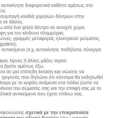
ε αυτοκίνητο διαφορετικά καθίστε αμέσως στο
τε.
 συμπαγή κλαδιά χαμηλών δέντρων στην
α σε δάσος.
ω από ένα ψηλό δέντρο σε ανοιχτό χώρο.
φη για τον κίνδυνο πλημμύρας.
λώνες, γραμμές μεταφοράς ηλεκτρικού ρεύματος,
φράκτες.
αντικείμενα (π.χ. αυτοκίνητα, ποδήλατα, σύνεργα
ια, λίμνες ή άλλες μάζες νερού.
α βγείτε αμέσως έξω.
ι σε μια επίπεδη έκταση και νιώσετε να
 (γεγονός που δηλώνει ότι σύντομα θα εκδηλωθεί
θισμα με το κεφάλι ανάμεσα στα πόδια (ώστε να
φάνεια του σώματός σας και την επαφή σας με το
λλικά αντικείμενα που έχετε επάνω σας.
ανακοινώσεις
σχετικά με την επικρατούσα
τότητα του οδικού δικτύου
λόγω εισροής