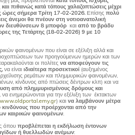
ριοχή μας προβλέπονται
κατά τόπους ισχυρές
ς και πιθανώς κατά τόπους χαλαζοπτώσεις μέχρι
ές ώρες σήμερα Τρίτη 17-02-2026.
Επίσης
πολύ
εις άνεμοι θα πνέουν στη νοτιοανατολική
ών διευθύνσεων 8 μποφόρ
και
από το βράδυ
ώρες της Τετάρτης (18-02-2026) 9 με 10
ικών φαινομένων που είναι σε εξέλιξη αλλά και
ροχοπτώσεων των προηγούμενων ημερών και των
αρακαλούνται οι πολίτες
να αποφεύγουν τις
ς,
να είναι
ιδιαίτερα προσεκτικοί
(αυξημένος
ερχείλισης ρεμάτων και πλημμυρικών φαινομένων,
ένων, κίνδυνος από πτώσεις δέντρων κλπ) και να
ευση από πλημμυρισμένους δρόμους και
, να ενημερώνονται για την εξέλιξη των έκτακτων
www.oldportal.emy.gr
) και
να λαμβάνουν
μέτρα
 κινδύνους που προέρχονται από την
ων καιρικών φαινομένων
.
ές όπου
προβλέπεται η εκδήλωση έντονων
ιγίδων ή θυελλωδών ανέμων
: