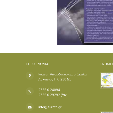
ΕΠΙΚΟΙΝΩΝΊΑ
ΕΝΗΜΕ
Ιωάννη Λιναρδάκου αρ. 5, Σκάλα
Λακωνίας Τ.Κ. 230 51
2735 0 24094
2735 0 29292 (fax)
info@eurota.gr