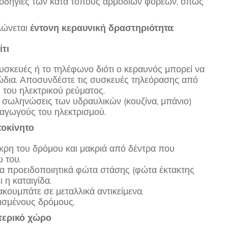
 οδηγίες των κατά τόπους αρμοδίων φορέων, όπως
λώνεται
έντονη κεραυνική δραστηριότητα
:
ίτι
υσκευές ή το τηλέφωνο διότι ο κεραυνός μπορεί να
ώδια. Αποσυνδέστε τις συσκευές τηλεόρασης από
 του ηλεκτρικού ρεύματος.
ς σωληνώσεις των υδραυλικών (κουζίνα, μπάνιο)
αγωγούς του ηλεκτρισμού.
τοκίνητο
άκρη του δρόμου και μακριά από δέντρα που
 του.
τα προειδοποιητικά φώτα στάσης (φώτα έκτακτης
 η καταιγίδα.
 ακουμπάτε σε μεταλλικά αντικείμενα.
ισμένους δρόμους.
τερικό χώρο