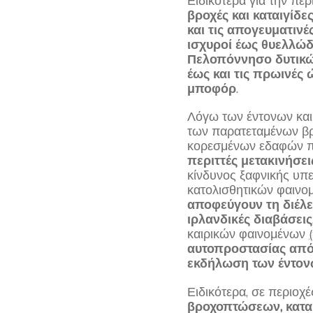
Ειδικότερα για την πε
βροχές και καταιγίδε
και τις απογευματιν
ισχυροί έως θυελλώδ
Πελοπόννησο δυτικ
έως και τις πρωινές 
μποφόρ
.
Λόγω των έντονων καιρ
των παρατεταμένων β
κορεσμένων εδαφών π
περιττές μετακινήσει
κίνδυνος ξαφνικής υπ
κατολισθητικών φαινομ
αποφεύγουν τη διέλ
ιρλανδικές διαβάσεις
καιρικών φαινομένων
(
αυτοπροστασίας από
εκδήλωση των έντον
Ειδικότερα, σε περιοχ
βροχοπτώσεων, κατα