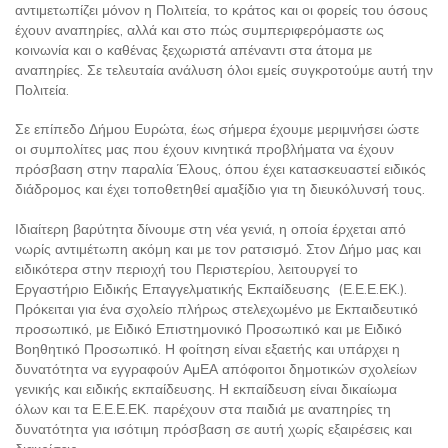
αντιμετωπίζει μόνον η Πολιτεία, το κράτος και οι φορείς του όσους
έχουν αναπηρίες, αλλά και στο πώς συμπεριφερόμαστε ως
κοινωνία και ο καθένας ξεχωριστά απέναντι στα άτομα με
αναπηρίες. Σε τελευταία ανάλυση όλοι εμείς συγκροτούμε αυτή την
Πολιτεία.
Σε επίπεδο Δήμου Ευρώτα, έως σήμερα έχουμε μεριμνήσει ώστε
οι συμπολίτες μας που έχουν κινητικά προβλήματα να έχουν
πρόσβαση στην παραλία Έλους, όπου έχει κατασκευαστεί ειδικός
διάδρομος και έχει τοποθετηθεί αμαξίδιο για τη διευκόλυνσή τους.
Ιδιαίτερη βαρύτητα δίνουμε στη νέα γενιά, η οποία έρχεται από
νωρίς αντιμέτωπη ακόμη και με τον ρατσισμό. Στον Δήμο μας και
ειδικότερα στην περιοχή του Περιστερίου, λειτουργεί το
Εργαστήριο Ειδικής Επαγγελματικής Εκπαίδευσης (Ε.Ε.Ε.ΕΚ.).
Πρόκειται για ένα σχολείο πλήρως στελεχωμένο με Εκπαιδευτικό
προσωπικό, με Ειδικό Επιστημονικό Προσωπικό και με Ειδικό
Βοηθητικό Προσωπικό. Η φοίτηση είναι εξαετής και υπάρχει η
δυνατότητα να εγγραφούν ΑμΕΑ απόφοιτοι δημοτικών σχολείων
γενικής και ειδικής εκπαίδευσης. Η εκπαίδευση είναι δικαίωμα
όλων και τα Ε.Ε.Ε.ΕΚ. παρέχουν στα παιδιά με αναπηρίες τη
δυνατότητα για ισότιμη πρόσβαση σε αυτή χωρίς εξαιρέσεις και