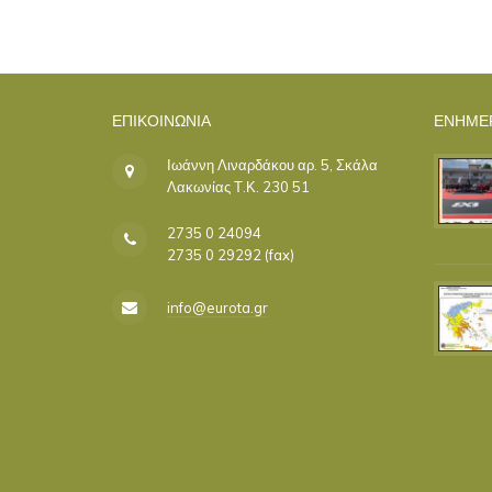
ΕΠΙΚΟΙΝΩΝΊΑ
ΕΝΗΜΕ
Ιωάννη Λιναρδάκου αρ. 5, Σκάλα
Λακωνίας Τ.Κ. 230 51
2735 0 24094
2735 0 29292 (fax)
info@eurota.gr