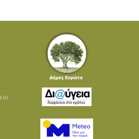
Σ
(1)