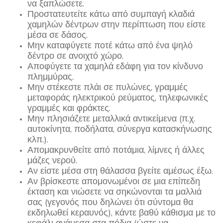
να ξαπλώσετε.
Προστατευτείτε κάτω από συμπαγή κλαδιά
χαμηλών δέντρων στην περίπτωση που είστε
μέσα σε δάσος.
Μην καταφύγετε ποτέ κάτω από ένα ψηλό
δέντρο σε ανοιχτό χώρο.
Αποφύγετε τα χαμηλά εδάφη για τον κίνδυνο
πλημμύρας.
Μην στέκεστε πλάι σε πυλώνες, γραμμές
μεταφοράς ηλεκτρικού ρεύματος, τηλεφωνικές
γραμμές και φράκτες.
Μην πλησιάζετε μεταλλικά αντικείμενα (π.χ.
αυτοκίνητα, ποδήλατα, σύνεργα κατασκήνωσης
κλπ.).
Απομακρυνθείτε από ποτάμια, λίμνες ή άλλες
μάζες νερού.
Αν είστε μέσα στη θάλασσα βγείτε αμέσως έξω.
Αν βρίσκεστε απομονωμένοι σε μια επίπεδη
έκταση και νιώσετε να σηκώνονται τα μαλλιά
σας (γεγονός που δηλώνει ότι σύντομα θα
εκδηλωθεί κεραυνός), κάντε βαθύ κάθισμα με το
κεφάλι ανάμεσα στα πόδια (ώστε να