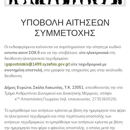
ΥΠΟΒΟΛΉ ΑΙΤΉΣΕΩΝ
ΣΥΜΜΕΤΟΧΉΣ
Οι ενδιαφερόμενοι καλούνται να συμπληρώσουν την αίτηση με κωδικό
εντυπο ασεπ ΣΟΧ.6
και να την υποβάλουν,
είτε ηλεκτρονικά
στη
διεύθυνση ηλεκτρονικού ταχυδρομείου
(
gapostolakis
@1499.
syzefxis
.
gov
.
gr
) είτε ταχυδρομικά με
συστημένη επιστολή,
στα γραφεία της υπηρεσίας μας στην ακόλουθη
διεύθυνση:
Δήμος Ευρώτα, Σκάλα Λακωνίας, Τ.Κ. 23051
, απευθύνοντάς την στο
Τμήμα Ανθρωπίνου Δυναμικού και Διοικητικής Μέριμνας, υπόψιν
ου
κ
Αποστολάκη Γεωργίου (τηλ. επικοινωνίας: 2735360020).
Το εμπρόθεσμο των αιτήσεων κρίνεται με βάση την ημερομηνία που φέρει
το ηλεκτρονικό ταχυδρομείο και στην περίπτωση αποστολής των
αιτήσεων ταχυδρομικώς το εμπρόθεσμο των αιτήσεων κρίνεται με βάση
την ημερομηνία που φέρει ο φάκελος αποστολής, ο οποίος μετά την