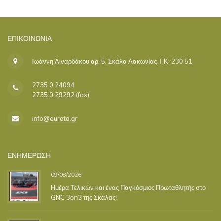
ΕΠΙΚΟΙΝΩΝΊΑ
Ιωάννη Λιναρδάκου αρ. 5, Σκάλα Λακωνίας Τ.Κ. 230 51
2735 0 24094
2735 0 29292 (fax)
info@eurota.gr
ΕΝΗΜΕΡΩΣΗ
09/08/2026
Ημέρα Τελικών και ένας Παγκόσμιος Πρωταθλητής στο
GNC 3on3 της Σκάλας!