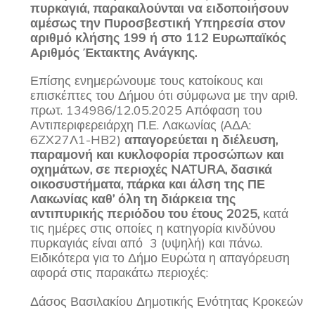
πυρκαγιά, παρακαλούνται να ειδοποιήσουν
αμέσως την Πυροσβεστική Υπηρεσία στον
αριθμό κλήσης 199 ή στο 112 Ευρωπαϊκός
Αριθμός Έκτακτης Ανάγκης.
Επίσης ενημερώνουμε τους κατοίκους και
επισκέπτες του Δήμου ότι σύμφωνα με την αριθ.
πρωτ. 134986/12.05.2025 Απόφαση του
Αντιπεριφερειάρχη Π.Ε. Λακωνίας (ΑΔΑ:
6ZX27Λ1-HB2)
απαγορεύεται η διέλευση,
παραμονή και κυκλοφορία προσώπων και
οχημάτων, σε περιοχές
NATURA
, δασικά
οικοσυστήματα, πάρκα και άλση της ΠΕ
Λακωνίας καθ’ όλη τη διάρκεια της
αντιπυρικής περιόδου του έτους 2025,
κατά
τις ημέρες στις οποίες η κατηγορία κινδύνου
πυρκαγιάς είναι από 3 (υψηλή) και πάνω.
Ειδικότερα για το Δήμο Ευρώτα η απαγόρευση
αφορά στις παρακάτω περιοχές:
Δάσος Βασιλακίου Δημοτικής Ενότητας Κροκεών