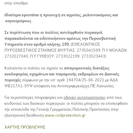
στην ύπαιθρο.
Ιδιαίτερα εφιστάται η προσοχή σε αγρότες, μελισσοκόμους και
κτηνοτρόφους
.
Σε περίπτωση που οι πολίτες αντιληφθούν πυρκαγιά,
παρακαλούνται να ειδοποιήσουν αμέσως την Πυροσβεστική
Υπηρεσία στον αριθμό κλήσης 199.
(ΕΘΕΛΟΝΤΙΚΟΣ
ΠΥΡΟΣΒΕΣΤΙΚΟΣ ΣΤΑΘΜΟΣ ΜΥΡΤΙΑΣ: 2735041599, Π.Υ ΜΟΛΑΩΝ:
2732027040, Π.Υ ΓΥΘΕΙΟΥ: 2733022199, 2733023443)
Καλούνται οι πολίτες να τηρούν τις
απαγορευτικές διατάξεις
κυκλοφορίας οχημάτων και παραμονής εκδρομέων σε Δασικές
περιοχές
σύμφωνα με την υπ’ αριθ. 194704/25-06-2021 με ΑΔΑ:
ΨΒ217Λ1-9ΥΨ απόφαση του Αντιπεριφερειάρχη ΠΕ Λακωνίας.
Για περισσότερες πληροφορίες και
οδηγίες αυτοπροστασίας
από τους
κινδύνους των δασικών πυρκαγιών, οι πολίτες μπορούν να επισκεφθούν
την ιστοσελίδα της Γενικής Γραμματείας Πολιτικής Προστασίας στην
ηλεκτρονική διεύθυνση
www.civilprotection.gr
ΧΑΡΤΗΣ ΠΡΟΒΛΕΨΗΣ