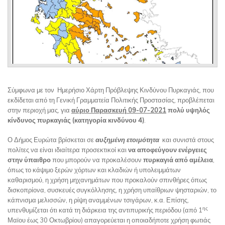
Σύμφωνα με τον Ημερήσιο Χάρτη Πρόβλεψης Κινδύνου Πυρκαγιάς, που
εκδίδεται από τη Γενική Γραμματεία Πολιτικής Προστασίας, προβλέπεται
στην περιοχή μας, για
αύριο Παρασκευή 09-07-2021
πολύ υψηλός
κίνδυνος πυρκαγιάς
(κατηγορία κινδύνου 4)
.
Ο Δήμος Ευρώτα βρίσκεται σε
αυξημένη ετοιμότητα
και συνιστά στους
πολίτες να είναι ιδιαίτερα προσεκτικοί και
να αποφεύγουν ενέργειες
στην ύπαιθρο
που μπορούν να προκαλέσουν
πυρκαγιά από αμέλεια
,
όπως το κάψιμο ξερών χόρτων και κλαδιών ή υπολειμμάτων
καθαρισμού, η χρήση μηχανημάτων που προκαλούν σπινθήρες όπως
δισκοπρίονα, συσκευές συγκόλλησης, η χρήση υπαίθριων ψησταριών, το
κάπνισμα μελισσών, η ρίψη αναμμένων τσιγάρων, κ.α. Επίσης,
ης
υπενθυμίζεται ότι κατά τη διάρκεια της αντιπυρικής περιόδου (από 1
Μαϊου έως 30 Οκτωβρίου) απαγορεύεται η οποιαδήποτε χρήση φωτιάς