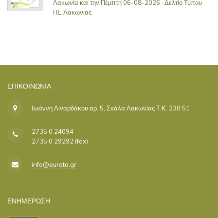
Λακωνία και την Πέμπτη 06-08-2026 -Δελτίο Τύπου
ΠΕ Λακωνίας
ΕΠΙΚΟΙΝΩΝΊΑ
Ιωάννη Λιναρδάκου αρ. 5, Σκάλα Λακωνίας Τ.Κ. 230 51
2735 0 24094
2735 0 29292 (fax)
info@eurota.gr
ΕΝΗΜΕΡΩΣΗ