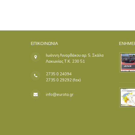
ΕΠΙΚΟΙΝΩΝΊΑ
ΕΝΗΜΕ
Ιωάννη Λιναρδάκου αρ. 5, Σκάλα
Λακωνίας Τ.Κ. 230 51
2735 0 24094
2735 0 29292 (fax)
info@eurota.gr