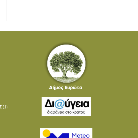
Σ
(1)