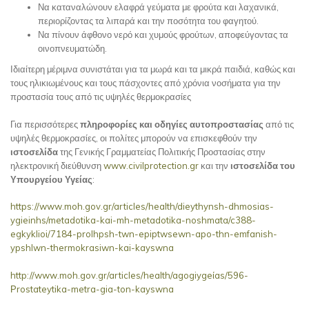
Να καταναλώνουν ελαφρά γεύματα με φρούτα και λαχανικά,
περιορίζοντας τα λιπαρά και την ποσότητα του φαγητού.
Να πίνουν άφθονο νερό και χυμούς φρούτων, αποφεύγοντας τα
οινοπνευματώδη.
Ιδιαίτερη μέριμνα συνιστάται για τα μωρά και τα μικρά παιδιά, καθώς και
τους ηλικιωμένους και τους πάσχοντες από χρόνια νοσήματα για την
προστασία τους από τις υψηλές θερμοκρασίες
Για περισσότερες
πληροφορίες και οδηγίες αυτοπροστασίας
από τις
υψηλές θερμοκρασίες, οι πολίτες μπορούν να επισκεφθούν την
ιστοσελίδα
της Γενικής Γραμματείας Πολιτικής Προστασίας στην
ηλεκτρονική διεύθυνση
www.civilprotection.gr
και την
ιστοσελίδα του
Υπουργείου Υγείας
:
https://www.moh.gov.gr/articles/health/dieythynsh-dhmosias-
ygieinhs/metadotika-kai-mh-metadotika-noshmata/c388-
egkyklioi/7184-prolhpsh-twn-epiptwsewn-apo-thn-emfanish-
ypshlwn-thermokrasiwn-kai-kayswna
http://www.moh.gov.gr/articles/heaIth/agogiygeίas/596-
Ρrostateytika-metra-gia-ton-kayswna