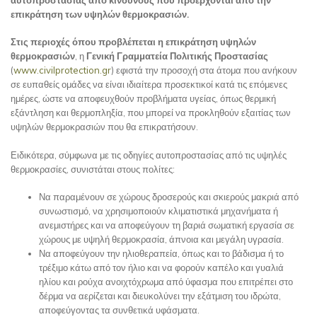
επικράτηση των υψηλών θερμοκρασιών.
Στις περιοχές όπου προβλέπεται η επικράτηση υψηλών
θερμοκρασιών
, η
Γενική Γραμματεία Πολιτικής Προστασίας
(
www.civilprotection.gr
) εφιστά την προσοχή στα άτομα που ανήκουν
σε ευπαθείς ομάδες να είναι ιδιαίτερα προσεκτικοί κατά τις επόμενες
ημέρες, ώστε να αποφευχθούν προβλήματα υγείας, όπως θερμική
εξάντληση και θερμοπληξία, που μπορεί να προκληθούν εξαιτίας των
υψηλών θερμοκρασιών που θα επικρατήσουν.
Ειδικότερα, σύμφωνα με τις οδηγίες αυτοπροστασίας από τις υψηλές
θερμοκρασίες, συνιστάται στους πολίτες:
Να παραμένουν σε χώρους δροσερούς και σκιερούς μακριά από
συνωστισμό, να χρησιμοποιούν κλιματιστικά μηχανήματα ή
ανεμιστήρες και να αποφεύγουν τη βαριά σωματική εργασία σε
χώρους με υψηλή θερμοκρασία, άπνοια και μεγάλη υγρασία.
Να αποφεύγουν την ηλιοθεραπεία, όπως και το βάδισμα ή το
τρέξιμο κάτω από τον ήλιο και να φορούν καπέλο και γυαλιά
ηλίου και ρούχα ανοιχτόχρωμα από ύφασμα που επιτρέπει στο
δέρμα να αερίζεται και διευκολύνει την εξάτμιση του ιδρώτα,
αποφεύγοντας τα συνθετικά υφάσματα.