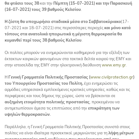
θα φτάσει τους 38
και την
Πέμπτη (15-07-2021) και την Παρασκευή
(16-07-2021) τους 39 βαθμούς Κελσίου
.
Η ζέστη θα υποχωρήσει σταδιακά μέσα στο Σαββατοκύριακο
(17-
07-2021 και 18-07-2021) στις περισσότερες περιοχές
και μόνο κατά
τόπους στα ανατολικά ηπειρωτικά η μέγιστη θερμοκρασία θα
κυμανθεί περί τους 38 βαθμούς Κελσίου
.
Οι πολίτες μπορούν να ενημερώνονται καθημερινά για την εξέλιξη των
έκτακτων καιρικών φαινομένων στα τακτικά δελτία καιρού της ΕΜΥ και
στην ιστοσελίδα της ΕΜΥ στην ηλεκτρονική διεύθυνση
www.emy.gr
.
Η
Γενική Γραμματεία Πολιτικής Προστασίας (
www.civilprotection.gr
)
του Υπουργείου Προστασίας του Πολίτη,
έχει ενημερώσει τις
αρμόδιες υπηρεσιακά εμπλεκόμενες κρατικές υπηρεσίες, καθώς και τις
περιφέρειες και τους δήμους της χώρας, ώστε να βρίσκονται σε
αυξημένη ετοιμότητα πολιτικής προστασίας
, προκειμένου να
αντιμετωπίσουν άμεσα τις επιπτώσεις από την
επικράτηση των
υψηλών θερμοκρασιών.
Παράλληλα, η Γενική Γραμματεία Πολιτικής Προστασίας συνιστά στους
πολίτες να είναι ιδιαίτερα προσεκτικοί, μεριμνώντας για τη
λήψη μέτρων
αυτοπροστασίας από
κινδύνους που προέρχονται από την