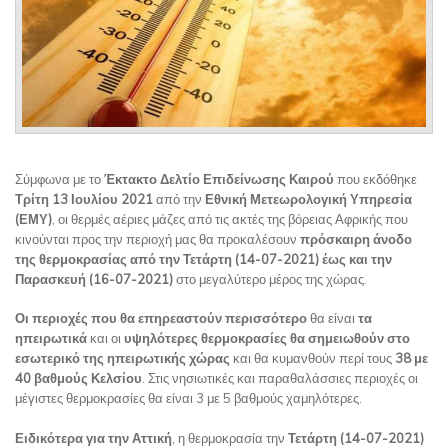
Σύμφωνα με το
Έκτακτο Δελτίο Επιδείνωσης Καιρού
που εκδόθηκε
Τρίτη 13 Ιουλίου 2021
από την
Εθνική Μετεωρολογική Υπηρεσία
(ΕΜΥ)
, οι θερμές αέριες μάζες από τις ακτές της βόρειας Αφρικής που
κινούνται προς την περιοχή μας θα προκαλέσουν
πρόσκαιρη άνοδο
της θερμοκρασίας
από την Τετάρτη (14-07-2021) έως και την
Παρασκευή (16-07-2021)
στο μεγαλύτερο μέρος της χώρας.
Οι περιοχές που θα επηρεαστούν περισσότερο
θα είναι
τα
ηπειρωτικά
και οι
υψηλότερες θερμοκρασίες θα σημειωθούν στο
εσωτερικό της ηπειρωτικής χώρας
και θα κυμανθούν περί τους
38 με
40 βαθμούς Κελσίου
. Στις νησιωτικές και παραθαλάσσιες περιοχές οι
μέγιστες θερμοκρασίες θα είναι 3 με 5 βαθμούς χαμηλότερες.
Ειδικότερα για την Αττική
, η θερμοκρασία την
Τετάρτη (14-07-2021)