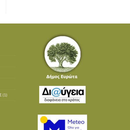
Σ
(1)