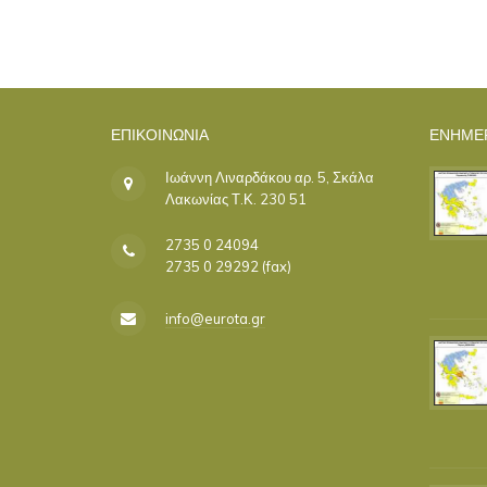
ΕΠΙΚΟΙΝΩΝΊΑ
ΕΝΗΜΕ
Ιωάννη Λιναρδάκου αρ. 5, Σκάλα
Λακωνίας Τ.Κ. 230 51
2735 0 24094
2735 0 29292 (fax)
info@eurota.gr