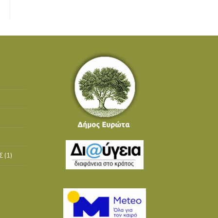
Σ
(1)