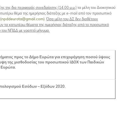
ς της δια περιφοράς συνεδρίασης (14.00 μ.μ.)
τα μέλη του Διοικητικού
τωτέρω θέμα της ημερήσιας διάταξης με e-mail από τον προσωπικό
Δ
(npddeurota@gmail.com)
.
Όσα μέλη του ΔΣ δεν διαθέτουν
ν τα κατωτέρω θέματα της ημερήσιας διάταξης από το προσωπικό
ου του ΝΠΔΔ με γραπτό μήνυμα.
ήματος προς το Δήμο Ευρώτα για επιχορήγηση ποσού ύψους
λυψη της μισθοδοσίας του προσωπικού ΙΔΟΧ των Παιδικών
 Ευρώτα.
ολογισμού Εσόδων – Εξόδων 2020.