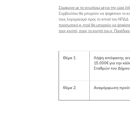
Σύμφωνα με τα ανωτέρω μέχρι την ώρα λήξη
Συμβουλίου θα μπορούν να ψηφίσουν το κα
τους λογαριασμό προς το e­mail του ΝΠΔ
προσωπικό
e
-
mail
θα μπορούν να ψηφίσου
τους κινητό, προς το κινητό του κ. Προέδρ
Θέμα 1:
Λήψη απόφασης αιτ
15.000€ για την κά
Σταθμών του Δήμου
Θέμα 2:
Αναμόρφωση προϋπ