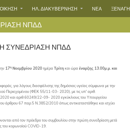
ΙΟΙΚΗΣΗ
ΗΛ. ΔΙΑΚΥΒΕΡΝΗΣΗ
ΝΕΑ
ΞΕΝΑΓ
ΡΙΑΣΗ ΝΠΔΔ
Η ΣΥΝΕΔΡΙΑΣΗ ΝΠΔΔ
η
την
17
Νοεμβρίου 2020
ημέρα
Τρίτη
και ώρα
έναρξης
13.00μ.μ. και
ιφοράς, για λόγους διασφάλισης της δημόσιας υγείας σύμφωνα με την
ού Περιεχομένου (ΦΕΚ 55/11-03- 2020), με τις υπ' αριθ.
020 και αριθ.60249/22-09- 2020 εγκύκλιους του Υπουργείου
 του άρθρου 67 παρ.5 Ν.3852/2010 όπως αντικαταστάθηκε και ισχύει
νονται από τον πρόεδρο του συμβουλίου στην πρώτη συνεδρίαση μετά
ης του κορωνοϊού COVID-19.