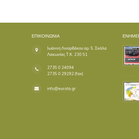
ΕΠΙΚΟΙΝΩΝΊΑ
ΕΝΗΜΕ
Ιωάννη Λιναρδάκου αρ. 5, Σκάλα
Λακωνίας Τ.Κ. 230 51
2735 0 24094
2735 0 29292 (fax)
info@eurota.gr