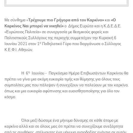
Με σύνθημα «
Τρέχουμε πιο Γρήγορα από τον Καρκίνο»
και
«Ο
Καρκίνος Ναι μπορεί να νικηθεί»
ο Δήμος Ευρώτα και η Κ.Δ.Ε.Δ.Ε.
«Ευρώτειος Πολιτεία» σε συνεργασία με θεσμικούς φορείς και
Πολιτιστικούς Συλλόγους της περιοχής συμμετείχαν την Κυριακή 6
ο
Ιουνίου 2021 στον 1
Ποδηλατικό Γύρο που διοργάνωσε ο Σύλλογος
Κ.Ε.Φ.Ι. Αθηνών.
η
Η 6
Ιουνίου - Παγκόσμια Ημέρα Επιβιωσάντων Καρκίνου θα
πρέπει να γίνει μια ακόμη ευκαιρία τιμής και θύμησης για όλους τους
συμπολίτες μας που πάλεψαν ή συνεχίζουν να παλεύουν με τον καρκίνο,
όπως και μια ευκαιρία αφύπνισης και ευαισθητοποίησης για όλο τον
κόσμο.
Όλοι μαζί δώσαμε ένα μήνυμα δύναμης σε κάθε άτομο με
καρκίνο αλλά και σε όλους μας ότι πρέπει να συνεχίζουμε ανεξάρτητα
από τις συνθήκες, στέλνοντας ένα μήνυμα αισιοδοξίας ενάντια σε αυτόν