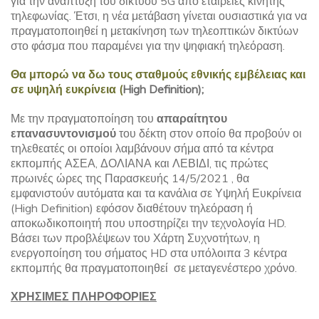
για την ανάπτυξη του δικτύου 5G από εταιρείες κινητής
τηλεφωνίας. Έτσι, η νέα μετάβαση γίνεται ουσιαστικά για να
πραγματοποιηθεί η μετακίνηση των τηλεοπτικών δικτύων
στο φάσμα που παραμένει για την ψηφιακή τηλεόραση.
Θα μπορώ να δω τους σταθμούς εθνικής εμβέλειας και
σε υψηλή ευκρίνεια (
High
Definition
);
Με την πραγματοποίηση του
απαραίτητου
επανασυντονισμού
του δέκτη στον οποίο θα προβούν οι
τηλεθεατές οι οποίοι λαμβάνουν σήμα από τα κέντρα
εκπομπής ΑΣΕΑ, ΔΟΛΙΑΝΑ και ΛΕΒΙΔΙ, τις πρώτες
πρωινές ώρες της Παρασκευής 14/5/2021 , θα
εμφανιστούν αυτόματα και τα κανάλια σε Υψηλή Ευκρίνεια
(High Definition) εφόσον διαθέτουν τηλεόραση ή
αποκωδικοποιητή που υποστηρίζει την τεχνολογία HD.
Βάσει των προβλέψεων του Χάρτη Συχνοτήτων, η
ενεργοποίηση του σήματος HD στα υπόλοιπα 3 κέντρα
εκπομπής θα πραγματοποιηθεί σε μεταγενέστερο χρόνο.
ΧΡΗΣΙΜΕΣ ΠΛΗΡΟΦΟΡΙΕΣ