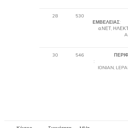
28
530
ΕΜΒΕΛΕΙΑΣ
α.ΝΕΤ, ΗΛΕΚ
A
30
546
ΠΕΡΙ
: 
IONIAN, LEPA
Κέντρο
Συχνότητα
MHz