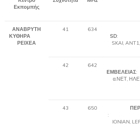
Εκπομπής
ΑΝΑΒΡΥΤΗ
41
634
ΚΥΘΗΡΑ
SD
:
ΡΕΙΧΕΑ
SKAI, ANT1
42
642
ΕΜΒΕΛΕΙΑΣ
α.ΝΕΤ, ΗΛ
43
650
ΠΕΡ
:
IONIAN, LE