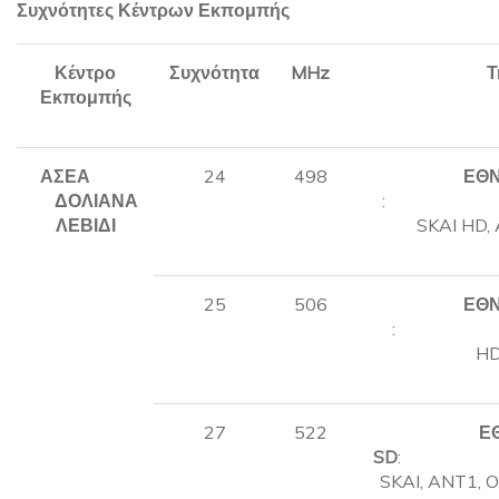
Συχνότητες Κέντρων Εκπομπής
Κέντρο
Συχνότητα
MHz
Τ
Εκπομπής
ΑΣΕΑ
24
498
ΕΘΝ
ΔΟΛΙΑΝΑ
: A
ΛΕΒΙΔΙ
SKAI HD,
25
506
ΕΘΝ
:
HD
27
522
Ε
SD
: 
SKAI, ANT1, 