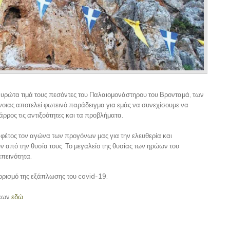
Ευρώτα τιμά τους πεσόντες του Παλαιομονάστηρου του Βρονταμά, των
νοιας αποτελεί φωτεινό παράδειγμα για εμάς να συνεχίσουμε να
ρρος τις αντιξοότητες και τα προβλήματα.
ι φέτος τον αγώνα των προγόνων μας για την ελευθερία και
 από την θυσία τους. Το μεγαλείο της θυσίας των ηρώων του
πεινότητα.
ιορισμό της εξάπλωσης του covid-19.
σεων
εδώ