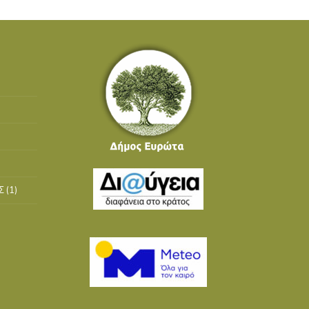
Σ
(1)