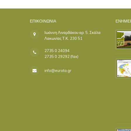
ΕΠΙΚΟΙΝΩΝΊΑ
ΕΝΗΜΕ
Ιωάννη Λιναρδάκου αρ. 5, Σκάλα
Λακωνίας Τ.Κ. 230 51
2735 0 24094
2735 0 29292 (fax)
info@eurota.gr