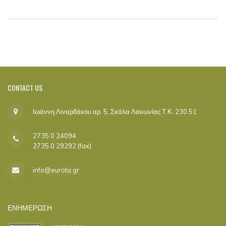
CONTACT
US
Ιωάννη Λιναρδάκου αρ. 5, Σκάλα Λακωνίας Τ.Κ. 230 51
2735 0 24094
2735 0 29292 (fax)
info@eurota.gr
ΕΝΗΜΕΡΩΣΗ