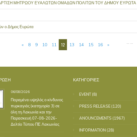
ΤΑΡΤΙΣΗ ΜΗΤΡΩΟΥ ΕΥΑΛΩΤΩΝ ΟΜΑΔΩΝ ΠΟΛΙΤΩΝ ΤΟΥ ΔΗΜΟΥ ΕΥΡΩΤΑ Γ
ιών ο Δήμος Ευρώτα
…
…
12
«
8
9
10
11
13
14
15
16
»
ΡΩΣΗ
ΚΑΤΗΓΟΡΙΕΣ
06/08/2026
EVENT
(8)
Παραμένει υψηλός ο κίνδυνος
πυρκαγιάς (κατηγορία 3) σε
PRESS RELEASE
(120)
όλη τη Λακωνία και την
Παρασκευή 07-08-2026-
ANOUNCEMENTS
(1967)
Δελτίο Τύπου ΠΕ Λακωνίας
INFORMATION
(28)