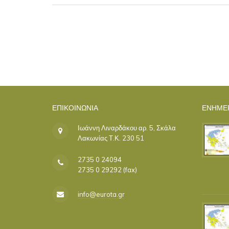
ΕΠΙΚΟΙΝΩΝΊΑ
ΕΝΗΜΕ
Ιωάννη Λιναρδάκου αρ. 5, Σκάλα
Λακωνίας Τ.Κ. 230 51
2735 0 24094
2735 0 29292 (fax)
info@eurota.gr