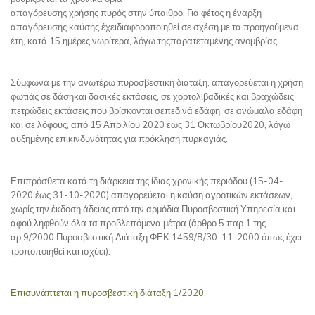
απαγόρευσης χρήσης πυρός στην ύπαιθρο. Για φέτος η έναρξη
απαγόρευσης καύσης έχειδιαφοροποιηθεί σε σχέση με τα προηγούμενα
έτη, κατά 15 ημέρες νωρίτερα, λόγω τηςπαρατεταμένης ανομβρίας.
Σύμφωνα με την ανωτέρω πυροσβεστική διάταξη, απαγορεύεται η χρήση
φωτιάς σε δάσηκαι δασικές εκτάσεις, σε χορτολιβαδικές και βραχώδεις
πετρώδεις εκτάσεις που βρίσκονται σεπεδινά εδάφη, σε ανώμαλα εδάφη
και σε λόφους, από 15 Απριλίου 2020 έως 31 Οκτωβρίου2020, λόγω
αυξημένης επικινδυνότητας για πρόκληση πυρκαγιάς.
Επιπρόσθετα κατά τη διάρκεια της ίδιας χρονικής περιόδου (15-04-
2020 έως 31-10-2020) απαγορεύεται η καύση αγροτικών εκτάσεων,
χωρίς την έκδοση άδειας από την αρμόδια Πυροσβεστική Υπηρεσία και
αφού ληφθούν όλα τα προβλεπόμενα μέτρα (άρθρο 5 παρ.1 της
αρ.9/2000 Πυροσβεστική Διάταξη ΦΕΚ 1459/Β/30-11-2000 όπως έχει
τροποποιηθεί και ισχύει).
Επισυνάπτεται η πυροσβεστική διάταξη 1/2020.