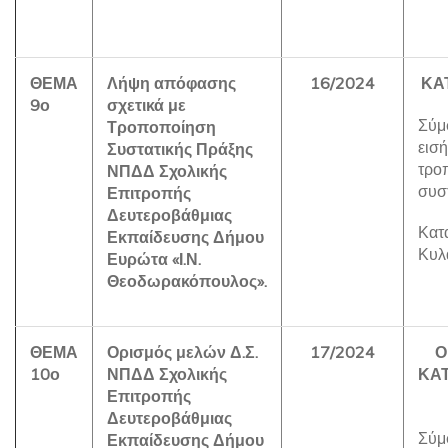
ΘΕΜΑ
Λήψη απόφασης
16/2024
ΚΑ
9ο
σχετικά με
Σύμ
Τροποποίηση
εισ
Συστατικής Πράξης
τρο
ΝΠΔΔ Σχολικής
συσ
Επιτροπής
Δευτεροβάθμιας
Κατα
Εκπαίδευσης Δήμου
Κυλ
Ευρώτα «Ι.Ν.
Θεοδωρακόπουλος».
ΘΕΜΑ
Ορισμός μελών Δ.Σ.
17/2024
Ο
10ο
ΝΠΔΔ Σχολικής
ΚΑ
Επιτροπής
Δευτεροβάθμιας
Σύμ
Εκπαίδευσης Δήμου