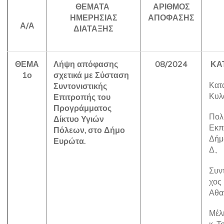
ΘΕΜΑΤΑ
ΑΡΙΘΜΟΣ
ΗΜΕΡΗΣΙΑΣ
ΑΠΟΦΑΣΗΣ
Α/Α
ΔΙΑΤΑΞΗΣ
ΘΕΜΑ
Λήψη απόφασης
08/2024
ΚΑ
1ο
σχετικά με Σύσταση
Κατα
Συντονιστικής
Κυλ
Επιτροπής του
Προγράμματος
Πολ
Δίκτυο Υγιών
Εκπ
Πόλεων, στο Δήμο
Δήμ
Ευρώτα.
Δ.,
Συντ
χος 
Αθα
Μέλη