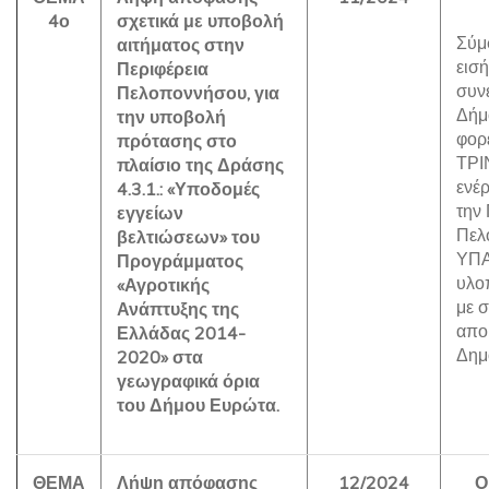
4ο
σχετικά με υποβολή
Σύμ
αιτήματος στην
εισή
Περιφέρεια
συν
Πελοποννήσου, για
Δήμ
την υποβολή
φορ
πρότασης στο
ΤΡΙ
πλαίσιο της Δράσης
ενέρ
4.3.1.: «Υποδομές
την 
εγγείων
Πελ
βελτιώσεων» του
ΥΠΑ
Προγράμματος
υλο
«Αγροτικής
με 
Ανάπτυξης της
απο
Ελλάδας 2014-
Δημ
2020» στα
γεωγραφικά όρια
του Δήμου Ευρώτα.
ΘΕΜΑ
Λήψη απόφασης
12/2024
Ο