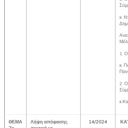
Σύμ
κ. Ν
Δημ
Ανα
Μέλ
1. 
κ. 
Παν
2. 
Σύμ
κ.Κ
ΘΕΜΑ
Λήψη απόφασης
14/2024
ΚΑ