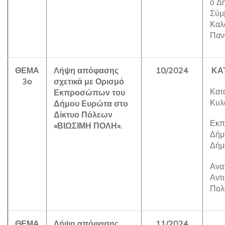
ο Δ
Σύμ
Καλ
Παν
ΘΕΜΑ
Λήψη απόφασης
10/2024
ΚΑ
3ο
σχετικά με Ορισμό
Κατα
Εκπροσώπων του
Κυλ
Δήμου Ευρώτα στο
Δίκτυο Πόλεων
Εκπ
«ΒΙΩΣΙΜΗ ΠΟΛΗ».
Δήμ
Δήμ
Ανα
Αντ
Πολ
ΘΕΜΑ
Λήψη απόφασης
11/2024