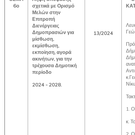
6ο
σχετικά με Ορισμό
ΚΑ
Μελών στην
Επιτροπή
Λευ
Διενέργειας
Γεώ
Δημοπρασιών για
13/2024
μίσθωση,
Πρό
εκμίσθωση,
Δήμ
εκποίηση, αγορά
Δήμ
ακινήτων, για την
ανα
τρέχουσα Δημοτική
Αντι
περίοδο
κ.Γ
Νίκ
2024 - 2028.
Τακτ
1. 
κ. Τ
2. 