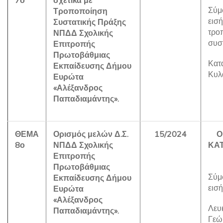
7ο
σχετικά με
Σύμ
Τροποποίηση
εισ
Συστατικής Πράξης
τρο
ΝΠΔΔ Σχολικής
συσ
Επιτροπής
Πρωτοβάθμιας
Κατα
Εκπαίδευσης Δήμου
Κυλ
Ευρώτα
«Αλέξανδρος
Παπαδιαμάντης».
ΘΕΜΑ
Ορισμός μελών Δ.Σ.
15/2024
Ο
8ο
ΝΠΔΔ Σχολικής
ΚΑ
Επιτροπής
Πρωτοβάθμιας
Σύμ
Εκπαίδευσης Δήμου
εισ
Ευρώτα
«Αλέξανδρος
Λευ
Παπαδιαμάντης».
Γεώ