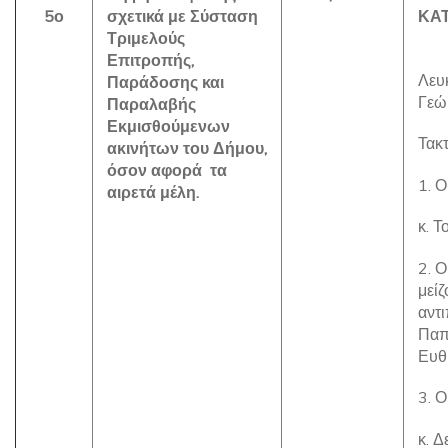
5ο
σχετικά με Σύσταση
ΚΑ
Τριμελούς
Επιτροπής,
Λευ
Παράδοσης και
Γεώ
Παραλαβής
Εκμισθούμενων
Τακτ
ακινήτων του Δήμου,
όσον αφορά τα
1. 
αιρετά μέλη.
κ. Τ
2. Ο
μείζ
αντι
Παπ
Ευθ
3. 
κ. Δ