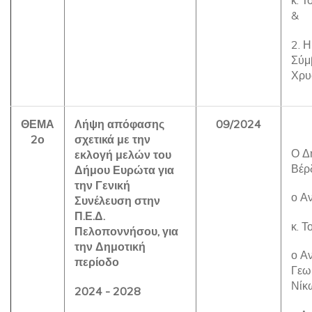
κ. 
&
2. 
Σύμ
Χρυ
ΘΕΜΑ
Λήψη απόφασης
09/2024
2ο
σχετικά με την
Ο Δ
εκλογή μελών του
Βέρ
Δήμου Ευρώτα για
την Γενική
ο Α
Συνέλευση στην
Π.Ε.Δ.
κ. 
Πελοποννήσου, για
την Δημοτική
ο Αν
περίοδο
Γεω
Νίκ
2024 - 2028