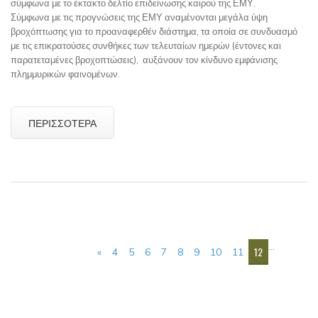
σύμφωνα με το έκτακτο δελτίο επιδείνωσης καιρού της ΕΜΥ.
Σύμφωνα με τις προγνώσεις της ΕΜΥ αναμένονται μεγάλα ύψη
βροχόπτωσης για το προαναφερθέν διάστημα, τα οποία σε συνδυασμό
με τις επικρατούσες συνθήκες των τελευταίων ημερών (έντονες και
παρατεταμένες βροχοπτώσεις), αυξάνουν τον κίνδυνο εμφάνισης
πλημμυρικών φαινομένων.
ΠΕΡΙΣΣΌΤΕΡΑ
ΣΕΛΊΔΕΣ
…
12
«
4
5
6
7
8
9
10
11