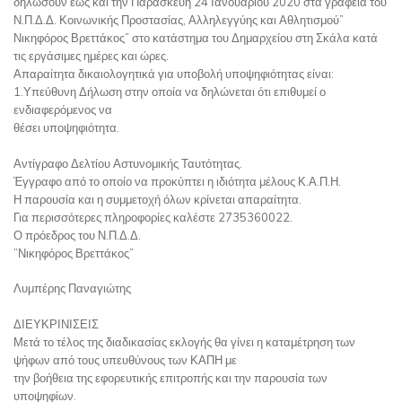
δηλώσουν έως και την Παρασκευή 24 Ιανουαρίου 2020 στα γραφεία του
Ν.Π.Δ.Δ. Κοινωνικής Προστασίας, Αλληλεγγύης και Αθλητισμού”
Νικηφόρος Βρεττάκος” στο κατάστημα του Δημαρχείου στη Σκάλα κατά
τις εργάσιμες ημέρες και ώρες.
Απαραίτητα δικαιολογητικά για υποβολή υποψηφιότητας είναι:
1.Υπεύθυνη Δήλωση στην οποία να δηλώνεται ότι επιθυμεί ο
ενδιαφερόμενος να
θέσει υποψηφιότητα.
Αντίγραφο Δελτίου Αστυνομικής Ταυτότητας.
Έγγραφο από το οποίο να προκύπτει η ιδιότητα μέλους Κ.Α.Π.Η.
Η παρουσία και η συμμετοχή όλων κρίνεται απαραίτητα.
Για περισσότερες πληροφορίες καλέστε 2735360022.
Ο πρόεδρος του Ν.Π.Δ.Δ.
”Νικηφόρος Βρεττάκος”
Λυμπέρης Παναγιώτης
ΔΙΕΥΚΡΙΝΙΣΕΙΣ
Μετά το τέλος της διαδικασίας εκλογής θα γίνει η καταμέτρηση των
ψήφων από τους υπευθύνους των ΚΑΠΗ με
την βοήθεια της εφορευτικής επιτροπής και την παρουσία των
υποψηφίων.