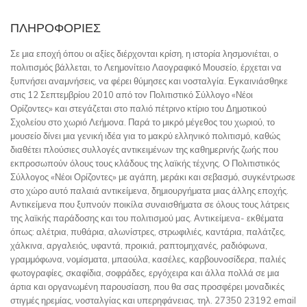
ΠΛΗΡΟΦΟΡΊΕΣ
Σε μια εποχή όπου οι αξίες διέρχονται κρίση, η ιστορία λησμονιέται, ο
πολιτισμός βάλλεται, το Λεημονίτειο Λαογραφικό Μουσείο, έρχεται να
ξυπνήσει αναμνήσεις, να φέρει θύμησες και νοσταλγία. Εγκαινιάσθηκε
στις 12 Σεπτεμβρίου 2010 από τον Πολιτιστικό Σύλλογο «Νέοι
Ορίζοντες» και στεγάζεται στο παλιό πέτρινο κτίριο του Δημοτικού
Σχολείου στο χωριό Λεήμονα. Παρά το μικρό μέγεθος του χωριού, το
μουσείο δίνει μια γενική ιδέα για το μακρύ ελληνικό πολιτισμό, καθώς
διαθέτει πλούσιες συλλογές αντικειμένων της καθημερινής ζωής που
εκπροσωπούν όλους τους κλάδους της λαϊκής τέχνης. Ο Πολιτιστικός
Σύλλογος «Νέοι Ορίζοντες» με αγάπη, μεράκι και σεβασμό, συγκέντρωσε
στο χώρο αυτό παλαιά αντικείμενα, δημιουργήματα μιας άλλης εποχής.
Αντικείμενα που ξυπνούν ποικίλα συναισθήματα σε όλους τους λάτρεις
της λαϊκής παράδοσης και του πολιτισμού μας. Αντικείμενα- εκθέματα
όπως: αλέτρια, πυθάρια, αλωνίστρες, στρωφιλιές, καντάρια, παλάτζες,
χάλκινα, αργαλειός, υφαντά, προικιά, ραπτομηχανές, ραδιόφωνα,
γραμμόφωνα, νομίσματα, μπαούλα, κασέλες, καρβουνοσίδερα, παλιές
φωτογραφίες, σκαφίδια, σοφράδες, εργόχειρα και άλλα πολλά σε μια
άρτια και οργανωμένη παρουσίαση, που θα σας προσφέρει μοναδικές
στιγμές ηρεμίας, νοσταλγίας και υπερηφάνειας. τηλ. 27350 23192 email