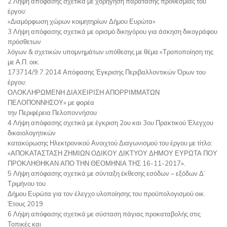
2 Λήψη απόφασης σχετικά με χορήγηση παράτασης προθεσμίας του
έργου:
«Διαμόρφωση χώρων κοιμητηρίων Δήμου Ευρώτα»
3 Λήψη απόφασης σχετικά με ορισμό δικηγόρου για άσκηση δικογράφου
πρόσθετων
λόγων & σχετικών υπομνημάτων υπόθεσης με θέμα «Τροποποίηση της
με Α.Π. οικ.
173714/9.7.2014 Απόφασης Έγκρισης Περιβαλλοντικών Όρων του
έργου:
ΟΛΟΚΛΗΡΩΜΕΝΗ ΔΙΑΧΕΙΡΙΣΗ ΑΠΟΡΡΙΜΜΑΤΩΝ
ΠΕΛΟΠΟΝΝΗΣΟΥ» με φορέα
την Περιφέρεια Πελοποννήσου
4 Λήψη απόφασης σχετικά με έγκριση 2ου και 3ου Πρακτικού Έλεγχου
δικαιολογητικών
κατακύρωσης Ηλεκτρονικού Ανοιχτού Διαγωνισμού του έργου με τίτλο:
«ΑΠΟΚΑΤΑΣΤΑΣΗ ΖΗΜΙΩΝ ΟΔΙΚΟΥ ΔΙΚΤΥΟΥ ΔΗΜΟΥ ΕΥΡΩΤΑ ΠΟΥ
ΠΡΟΚΛΗΘΗΚΑΝ ΑΠΟ ΤΗΝ ΘΕΟΜΗΝΙΑ ΤΗΣ 16-11-2017».
5 Λήψη απόφασης σχετικά με σύνταξη έκθεσης εσόδων – εξόδων Δ΄
Τριμήνου του
Δήμου Ευρώτα για τον έλεγχο υλοποίησης του προϋπολογισμού οικ.
Έτους 2019.
6 Λήψη απόφασης σχετικά με σύσταση πάγιας προκαταβολής στις
Τοπικές και