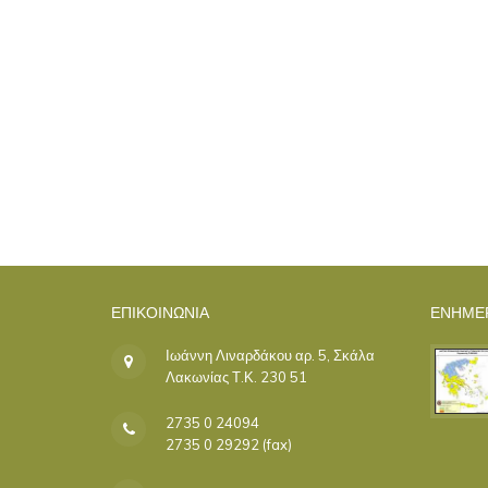
ΕΠΙΚΟΙΝΩΝΊΑ
ΕΝΗΜΕ
Ιωάννη Λιναρδάκου αρ. 5, Σκάλα
Λακωνίας Τ.Κ. 230 51
2735 0 24094
2735 0 29292 (fax)