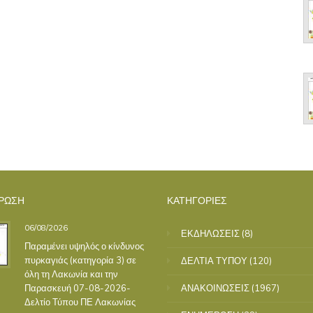
ΡΩΣΗ
ΚΑΤΗΓΟΡΙΕΣ
06/08/2026
ΕΚΔΗΛΩΣΕΙΣ
(8)
Παραμένει υψηλός ο κίνδυνος
πυρκαγιάς (κατηγορία 3) σε
ΔΕΛΤΙΑ ΤΥΠΟΥ
(120)
όλη τη Λακωνία και την
Παρασκευή 07-08-2026-
ΑΝΑΚΟΙΝΩΣΕΙΣ
(1967)
Δελτίο Τύπου ΠΕ Λακωνίας