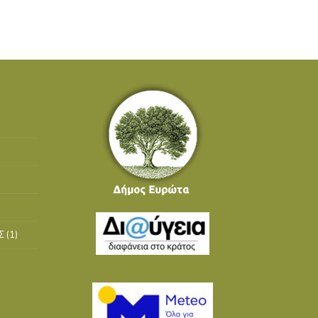
Σ
(1)