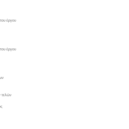
του έργου
του έργου
ων
ν τελών
ος