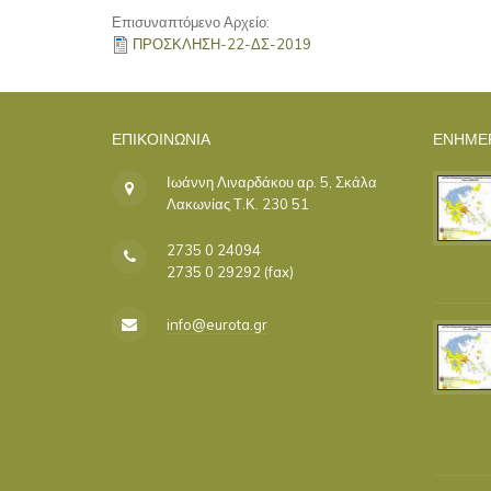
Επισυναπτόμενο Αρχείο:
ΠΡΟΣΚΛΗΣΗ-22-ΔΣ-2019
ΕΠΙΚΟΙΝΩΝΊΑ
ΕΝΗΜΕ
Ιωάννη Λιναρδάκου αρ. 5, Σκάλα
Λακωνίας Τ.Κ. 230 51
2735 0 24094
2735 0 29292 (fax)
info@eurota.gr