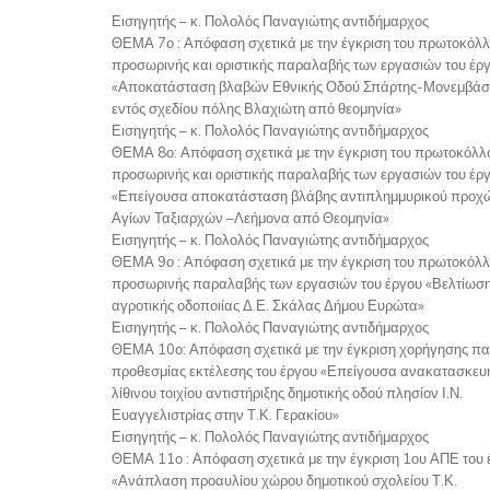
Εισηγητής – κ. Πολολός Παναγιώτης αντιδήμαρχος
ΘΕΜΑ 7ο : Απόφαση σχετικά με την έγκριση του πρωτοκόλ
προσωρινής και οριστικής παραλαβής των εργασιών του έρ
«Αποκατάσταση βλαβών Εθνικής Οδού Σπάρτης-Μονεμβάσ
εντός σχεδίου πόλης Βλαχιώτη από θεομηνία»
Εισηγητής – κ. Πολολός Παναγιώτης αντιδήμαρχος
ΘΕΜΑ 8ο: Απόφαση σχετικά με την έγκριση του πρωτοκόλλ
προσωρινής και οριστικής παραλαβής των εργασιών του έρ
«Επείγουσα αποκατάσταση βλάβης αντιπλημμυρικού προχ
Αγίων Ταξιαρχών –Λεήμονα από Θεομηνία»
Εισηγητής – κ. Πολολός Παναγιώτης αντιδήμαρχος
ΘΕΜΑ 9ο : Απόφαση σχετικά με την έγκριση του πρωτοκόλ
προσωρινής παραλαβής των εργασιών του έργου «Βελτίωσ
αγροτικής οδοποιίας Δ.Ε. Σκάλας Δήμου Ευρώτα»
Εισηγητής – κ. Πολολός Παναγιώτης αντιδήμαρχος
ΘΕΜΑ 10ο: Απόφαση σχετικά με την έγκριση χορήγησης π
προθεσμίας εκτέλεσης του έργου «Επείγουσα ανακατασκευ
λίθινου τοιχίου αντιστήριξης δημοτικής οδού πλησίον Ι.Ν.
Ευαγγελιστρίας στην Τ.Κ. Γερακίου»
Εισηγητής – κ. Πολολός Παναγιώτης αντιδήμαρχος
ΘΕΜΑ 11ο : Απόφαση σχετικά με την έγκριση 1ου ΑΠΕ του 
«Ανάπλαση προαυλίου χώρου δημοτικού σχολείου Τ.Κ.