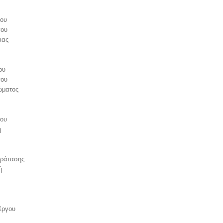
λου
γου
ιας
ου
γου
ώματος
λου
η
αράτασης
ή
έργου