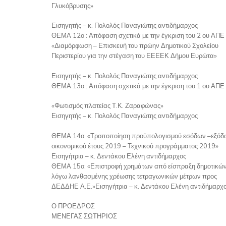
Γλυκόβρυσης»
Εισηγητής – κ. Πολολός Παναγιώτης αντιδήμαρχος
ΘΕΜΑ 12ο : Απόφαση σχετικά με την έγκριση του 2 ου ΑΠΕ 
«Διαμόρφωση – Επισκευή του πρώην Δημοτικού Σχολείου
Περιστερίου για την στέγαση του ΕΕΕΕΚ Δήμου Ευρώτα»
Εισηγητής – κ. Πολολός Παναγιώτης αντιδήμαρχος
ΘΕΜΑ 13ο : Απόφαση σχετικά με την έγκριση του 1 ου ΑΠΕ 
«Φωτισμός πλατείας Τ.Κ. Ζαραφώνας»
Εισηγητής – κ. Πολολός Παναγιώτης αντιδήμαρχος
ΘΕΜΑ 14ο: «Τροποποίηση προϋπολογισμού εσόδων –εξόδ
οικονομικού έτους 2019 – Τεχνικού προγράμματος 2019»
Εισηγήτρια – κ. Δεντάκου Ελένη αντιδήμαρχος
ΘΕΜΑ 15ο: «Επιστροφή χρημάτων από είσπραξη δημοτικώ
λόγω λανθασμένης χρέωσης τετραγωνικών μέτρων προς
ΔΕΔΔΗΕ Α.Ε.»Εισηγήτρια – κ. Δεντάκου Ελένη αντιδήμαρχ
Ο ΠΡΟΕΔΡΟΣ
ΜΕΝΕΓΑΣ ΣΩΤΗΡΙΟΣ