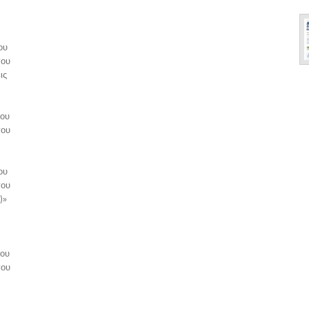
ου
γου
ις
λου
γου
ου
γου
)»
λου
γου
.