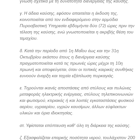
γνώση σχετικά με τη δυνατότητα διενέργειας της καύσης.
γ. Η άδεια καύσης, εφόσον απαιτείται η έκδοση της,
κοινοποιείται από τον ενδιαφερόμενο στην αρμόδια
Πυροσβεστική Υπηρεσία εβδομήντα δύο (72) ώρες πριν την
τέλεση της καύσης, ενώ γνωστοποιείται η ακριβής θέση του
τεμαχίου.
δ. Κατά την περίοδο από 1η Μαΐου έως και την 31η
Οκτωβρίου εκάστου έτους η διενέργεια καύσης
πραγματοποιείται κατά τις πρωινές ώρες μέχρι τη 10η
πρωινή και αποφεύγεται, όταν οι τοπικές καιρικές συνθήκες
ευνοούν έναρξη και ταχεία εξάπλωση πυρκαγιάς.
ε. Τηρούνται ικανές αποστάσεις από στύλους και πυλώνες
μεταφοράς ηλεκτρικής ενέργειας, στύλους τηλεπικοινωνιών
και φωτισμού, κτιριακές ή και λοιπές εγκαταστάσεις φυσικού
αερίου, υγραερίου, υγρών καυσίμων, άλλων εύφλεκτων
υλικών και όρια ιδιοκτησίας.
στ. Υφίσταται επόπτευση καθ' όλη τη διάρκεια της καύσης.
ζ. Εξασφαλίζεται επαρκής ποσότητα νερού, τουλάχιστον 200