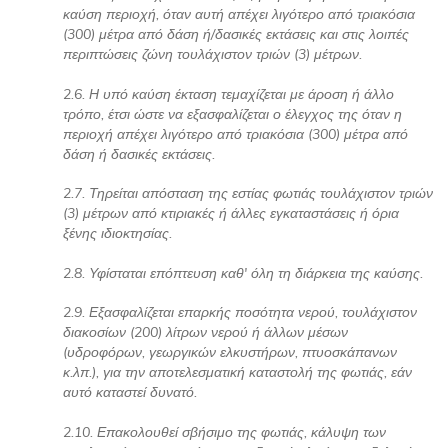
καύση περιοχή, όταν αυτή απέχει λιγότερο από τριακόσια
(300) μέτρα από δάση ή/δασικές εκτάσεις και στις λοιπές
περιπτώσεις ζώνη τουλάχιστον τριών (3) μέτρων.
2.6. Η υπό καύση έκταση τεμαχίζεται με άροση ή άλλο
τρόπο, έτσι ώστε να εξασφαλίζεται ο έλεγχος της όταν η
περιοχή απέχει λιγότερο από τριακόσια (300) μέτρα από
δάση ή δασικές εκτάσεις.
2.7. Τηρείται απόσταση της εστίας φωτιάς τουλάχιστον τριών
(3) μέτρων από κτιριακές ή άλλες εγκαταστάσεις ή όρια
ξένης ιδιοκτησίας.
2.8. Υφίσταται επόπτευση καθ' όλη τη διάρκεια της καύσης.
2.9. Εξασφαλίζεται επαρκής ποσότητα νερού, τουλάχιστον
διακοσίων (200) λίτρων νερού ή άλλων μέσων
(υδροφόρων, γεωργικών ελκυστήρων, πτυοσκάπανων
κ.λπ.), για την αποτελεσματική καταστολή της φωτιάς, εάν
αυτό καταστεί δυνατό.
2.10. Επακολουθεί σβήσιμο της φωτιάς, κάλυψη των