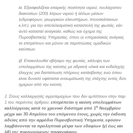
ία. Εξασφαλίζεται επαρκής ποσότητα νερού, τουλάχιστον
διακοσίων (200) λίτρων νερού ή άλλων μέσων
(υδροφόρων, γεωργικών ελκυστήρων, πτυοσκάπανων
κ.λπ.), για την αποτελεσματική καταστολή της φωτιάς, εάν
αυτό καταστεί αναγκαίο, καθώς και όχημα της
Πυροσβεστικής Υπηρεσίας, όπου οι υπηρεσιακές ανάγκες
το επιτρέπουν και μόνον σε περιπτώσεις ομαδικών
καύσεων.
ιβ. Επακολουθεί σβήσιμο της φωτιάς, κάλυψη των
υπολειμμάτων της καύσης με αδρανή υλικά και ενδελεχής
έλεγχος για διαπίστωση πλήρους κατάσβεσης ενώ όπου
είναι δυνατό υφίσταται ενσωμάτωση της στάχτης εντός δύο
ημερών από την καύση.
2. Στους καλλιεργητές αγροτεμαχίων που δεν εμπίπτουν στην παρ.
1 του
παρόντος άρθρου,
επιτρέπεται η καύση υπολειμμάτων
η
καλλιέργειας κατά το χρονικό διάστημα από 1
Νοεμβρίου
μέχρι και 30 Απριλίου του επόμενου έτους, χωρίς την έκδοση
αδείας από την αρμόδια Πυροσβεστική Υπηρεσία, εφόσον
λαμβάνονται τα προληπτικά μέτρα των εδαφίων (γ) έως και
(ιβ) της προηγούμενης παραγράφου.