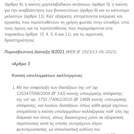
(άρθρο 4), η καύση χορτολιβαδικών εκτάσεων (άρθρο 5), η καύση
για την αναβλάστηση των βοσκοτόπων (άρθρο 6) και το κάπνισμα
μελισσών (άρθρο 11). Κατ’ εξαίρεση, επιτρέπονται ενέργειες και
εργασίες που προϋποθέτουν τη χρήση φωτιάς στην ύπαιθρο, υπό
τους όρους και τις προϋποθέσεις που περιγράφονται στα
παρακάτω άρθρα (3, 4, 5, 6 και 11), για τις αγροτικές
δραστηριότητες:
Πυροσβεστική Διάταξη 9/2021
(ΦΕΚ Β’ 1923/13-05-2021)
«Άρθρο 3
Καύση υπολειμμάτων καλλιέργειας
Με την επιφύλαξη των διατάξεων της υπ' αρ.
125347/568/2004 (Β' 142) κοινής υπουργικής απόφασης,
της υπ' αρ. 1791 /74062/2015 (Β' 1468) κοινής υπουργικής
απόφασης, και λοιπών διατάξεων, όπως κάθε φορά ισχύουν,
επιτρέπεται η καύση υπολειμμάτων καλλιέργειας καθ’ όλη της
διάρκεια του έτους, στους δικαιούχους μόνο σε εξαιρετικές
περιπτώσεις κατά τις οποίες συντρέχουν λόγοι
φυτοπροστασίας, με αποκλειστική ευθύνη του