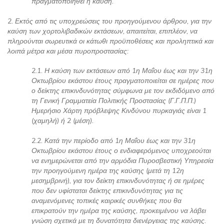
πραγματοποιηθεί η καύση.
2. Εκτός από τις υποχρεώσεις του προηγούμενου άρθρου, για την
καύση των χορτολιβαδικών εκτάσεων, απαιτείται, επιπλέον, να
πληρούνται σωρευτικά οι κάτωθι προϋποθέσεις και προληπτικά και
λοιπά μέτρα και μέσα πυροπροστασίας:
2.1. Η καύση των εκτάσεων από 1η Μαΐου έως και την 31η
Οκτωβρίου εκάστου έτους πραγματοποιείται σε ημέρες που
ο δείκτης επικινδυνότητας σύμφωνα με τον εκδιδόμενο από
τη Γενική Γραμματεία Πολιτικής Προστασίας (Γ.Γ.Π.Π.)
Ημερήσιο Χάρτη πρόβλεψης Κινδύνου πυρκαγιάς είναι 1
(χαμηλή) ή 2 (μέση).
2.2. Κατά την περίοδο από 1η Μαΐου έως και την 31η
Οκτωβρίου εκάστου έτους ο ενδιαφερόμενος υποχρεούται
να ενημερώνεται από την αρμόδια Πυροσβεστική Υπηρεσία
την προηγούμενη ημέρα της καύσης (μετά τη 12η
μεσημβρινή), για τον δείκτη επικινδυνότητας ή σε ημέρες
που δεν υφίσταται δείκτης επικινδυνότητας για τις
αναμενόμενες τοπικές καιρικές συνθήκες που θα
επικρατούν την ημέρα της καύσης, προκειμένου να λάβει
γνώση σχετικά με τη δυνατότητα διενέργειας της καύσης.