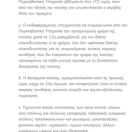
Πυροσβεστική Υπηρεσία εβδομήντα δύο (72) ώρες πριν
από την τέλεση της καύσης και γνωστοποιείται η ακριβής
θέση του τεμαχίου.
γ. Ο ενδιαφερόμενος υποχρεούται να ενημερώνεται από την
Πυροσβεστική Υπηρεσία την προηγούμενη ημέρα της
καύσης (μετά τη 12η μεσημβρινή), για τον δείκτη
επικινδυνότητας ή σε ημέρες που δεν υφίσταται δείκτης
επικινδυνότητας για τις αναμενόμενες τοπικές καιρικές
συνθήκες που θα επικρατούν την ημέρα της καύσης,
προκειμένου να λάβει γνώση σχετικά με τη δυνατότητα
διενέργειας της καύσης.
δ. Η διενέργεια καύσης πραγματοποιείται κατά τις πρωινές
ώρες μέχρι τη 10η πρωινή, και αποφεύγεται, όταν οι τοπικές
καιρικές συνθήκες ευνοούν έναρξη και ταχεία εξάπλωσης
πυρκαγιάς.
ε. Τηρούνται ικανές αποστάσεις των προς καύση υλικών
από στύλους και πυλώνες μεταφοράς ηλεκτρικής ενέργειας
στύλους τηλεπικοινωνιών και φωτισμού, εγκαταστάσεις
φυσικού αερίου, υγραερίου, υγρών καυσίμων, άλλων
εύφλεκτων υλικών και όρια ιδιοκτησίας.