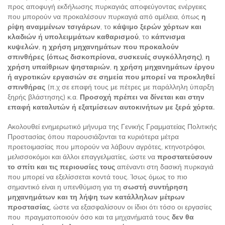
προς αποφυγή εκδήλωσης πυρκαγιάς αποφεύγοντας ενέργειες
που μπορούν να προκαλέσουν πυρκαγιά από αμέλεια, όπως
η
ρίψη αναμμένων τσιγάρων
, το
κάψιμο ξερών χόρτων και
κλαδιών ή υπολειμμάτων καθαρισμού
, το
κάπνισμα
κυψελών
,
η χρήση μηχανημάτων που προκαλούν
σπινθήρες (όπως δισκοπρίονα, συσκευές συγκόλλησης)
,
η
χρήση υπαίθριων ψησταριών
,
η χρήση μηχανημάτων έργου
ή αγροτικών εργασιών σε σημεία που μπορεί να προκληθεί
σπινθήρας
(π.χ σε επαφή τους με πέτρες με παράλληλη ύπαρξη
ξηρής βλάστησης) κ.α.
Προσοχή πρέπει να δίνεται και στην
επαφή καταλυτών ή εξατμίσεων αυτοκινήτων με ξερά χόρτα.
Ακολουθεί ενημερωτικό μήνυμα της Γενικής Γραμματείας Πολιτικής
Προστασίας όπου παρουσιάζονται τα κυριότερα μέτρα
προετοιμασίας που μπορούν να λάβουν αγρότες, κτηνοτρόφοι,
μελισσοκόμοι και άλλοι επαγγελματίες, ώστε να
προστατεύσουν
το σπίτι και τις περιουσίες τους
απέναντι στη δασική πυρκαγιά
που μπορεί να εξελίσσεται κοντά τους. Ίσως όμως το πιο
σημαντικό είναι η υπενθύμιση για τη
σωστή συντήρηση
μηχανημάτων και τη λήψη των κατάλληλων μέτρων
προστασίας
, ώστε να εξασφαλίσουν οι ίδιοι ότι τόσο οι εργασίες
που πραγματοποιούν όσο και τα μηχανήματά τους
δεν θα