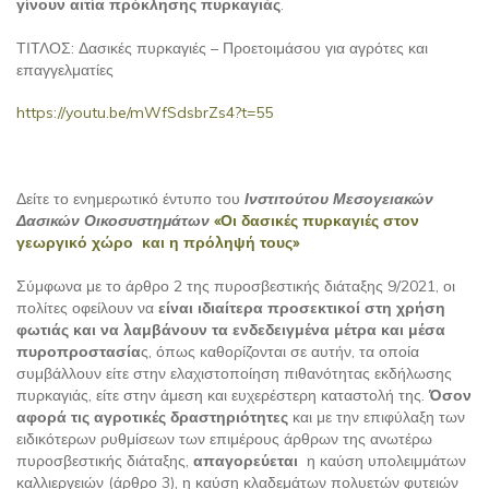
γίνουν αιτία πρόκλησης πυρκαγιάς
.
ΤΙΤΛΟΣ: Δασικές πυρκαγιές – Προετοιμάσου για αγρότες και
επαγγελματίες
https://youtu.be/mWfSdsbrZs4?t=55
Δείτε το ενημερωτικό έντυπο του
Ινστιτούτου Μεσογειακών
Δασικών Οικοσυστημάτων
«Οι δασικές πυρκαγιές στον
γεωργικό χώρο και η πρόληψή τους»
Σύμφωνα με το άρθρο 2 της πυροσβεστικής διάταξης 9/2021, οι
πολίτες οφείλουν να
είναι ιδιαίτερα προσεκτικοί στη χρήση
φωτιάς και να λαμβάνουν τα ενδεδειγμένα μέτρα και μέσα
πυροπροστασία
ς, όπως καθορίζονται σε αυτήν, τα οποία
συμβάλλουν είτε στην ελαχιστοποίηση πιθανότητας εκδήλωσης
πυρκαγιάς, είτε στην άμεση και ευχερέστερη καταστολή της.
Όσον
αφορά τις αγροτικές δραστηριότητες
και με την επιφύλαξη των
ειδικότερων ρυθμίσεων των επιμέρους άρθρων της ανωτέρω
πυροσβεστικής διάταξης,
απαγορεύεται
η καύση υπολειμμάτων
καλλιεργειών (άρθρο 3), η καύση κλαδεμάτων πολυετών φυτειών