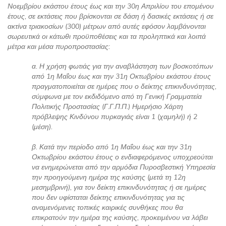
Νοεμβρίου εκάστου έτους έως και την 30η Απριλίου του επομένου
έτους, σε εκτάσεις που βρίσκονται σε δάση ή δασικές εκτάσεις ή σε
ακτίνα τριακοσίων (300) μέτρων από αυτές εφόσον λαμβάνονται
σωρευτικά οι κάτωθι προϋποθέσεις και τα προληπτικά και λοιπά
μέτρα και μέσα πυροπροστασίας:
α. Η χρήση φωτιάς για την αναβλάστηση των βοσκοτόπων
από 1η Μαΐου έως και την 31η Οκτωβρίου εκάστου έτους
πραγματοποιείται σε ημέρες που ο δείκτης επικινδυνότητας,
σύμφωνα με τον εκδιδόμενο από τη Γενική Γραμματεία
Πολιτικής Προστασίας (Γ.Γ.Π.Π.) Ημερήσιο Χάρτη
πρόβλεψης Κινδύνου πυρκαγιάς είναι 1 (χαμηλή) ή 2
(μέση).
β. Κατά την περίοδο από 1η Μαΐου έως και την 31η
Οκτωβρίου εκάστου έτους ο ενδιαφερόμενος υποχρεούται
να ενημερώνεται από την αρμόδια Πυροσβεστική Υπηρεσία
την προηγούμενη ημέρα της καύσης (μετά τη 12η
μεσημβρινή), για τον δείκτη επικινδυνότητας ή σε ημέρες
που δεν υφίσταται δείκτης επικινδυνότητας για τις
αναμενόμενες τοπικές καιρικές συνθήκες που θα
επικρατούν την ημέρα της καύσης, προκειμένου να λάβει