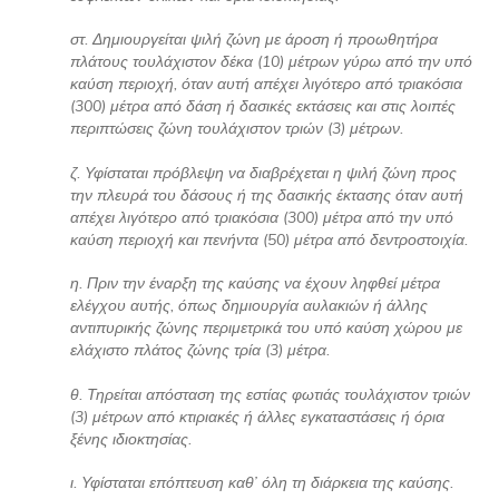
στ. Δημιουργείται ψιλή ζώνη με άροση ή προωθητήρα
πλάτους τουλάχιστον δέκα (10) μέτρων γύρω από την υπό
καύση περιοχή, όταν αυτή απέχει λιγότερο από τριακόσια
(300) μέτρα από δάση ή δασικές εκτάσεις και στις λοιπές
περιπτώσεις ζώνη τουλάχιστον τριών (3) μέτρων.
ζ. Υφίσταται πρόβλεψη να διαβρέχεται η ψιλή ζώνη προς
την πλευρά του δάσους ή της δασικής έκτασης όταν αυτή
απέχει λιγότερο από τριακόσια (300) μέτρα από την υπό
καύση περιοχή και πενήντα (50) μέτρα από δεντροστοιχία.
η. Πριν την έναρξη της καύσης να έχουν ληφθεί μέτρα
ελέγχου αυτής, όπως δημιουργία αυλακιών ή άλλης
αντιπυρικής ζώνης περιμετρικά του υπό καύση χώρου με
ελάχιστο πλάτος ζώνης τρία (3) μέτρα.
θ. Τηρείται απόσταση της εστίας φωτιάς τουλάχιστον τριών
(3) μέτρων από κτιριακές ή άλλες εγκαταστάσεις ή όρια
ξένης ιδιοκτησίας.
ι. Υφίσταται επόπτευση καθ’ όλη τη διάρκεια της καύσης.