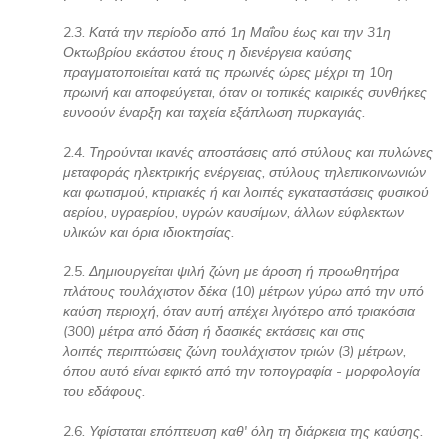
2.3. Κατά την περίοδο από 1η Μαΐου έως και την 31η
Οκτωβρίου εκάστου έτους η διενέργεια καύσης
πραγματοποιείται κατά τις πρωινές ώρες μέχρι τη 10η
πρωινή και αποφεύγεται, όταν οι τοπικές καιρικές συνθήκες
ευνοούν έναρξη και ταχεία εξάπλωση πυρκαγιάς.
2.4. Τηρούνται ικανές αποστάσεις από στύλους και πυλώνες
μεταφοράς ηλεκτρικής ενέργειας, στύλους τηλεπικοινωνιών
και φωτισμού, κτιριακές ή και λοιπές εγκαταστάσεις φυσικού
αερίου, υγραερίου, υγρών καυσίμων, άλλων εύφλεκτων
υλικών και όρια ιδιοκτησίας.
2.5. Δημιουργείται ψιλή ζώνη με άροση ή προωθητήρα
πλάτους τουλάχιστον δέκα (10) μέτρων γύρω από την υπό
καύση περιοχή, όταν αυτή απέχει λιγότερο από τριακόσια
(300) μέτρα από δάση ή δασικές εκτάσεις και στις
λοιπές περιπτώσεις ζώνη τουλάχιστον τριών (3) μέτρων,
όπου αυτό είναι εφικτό από την τοπογραφία - μορφολογία
του εδάφους.
2.6. Υφίσταται επόπτευση καθ' όλη τη διάρκεια της καύσης.