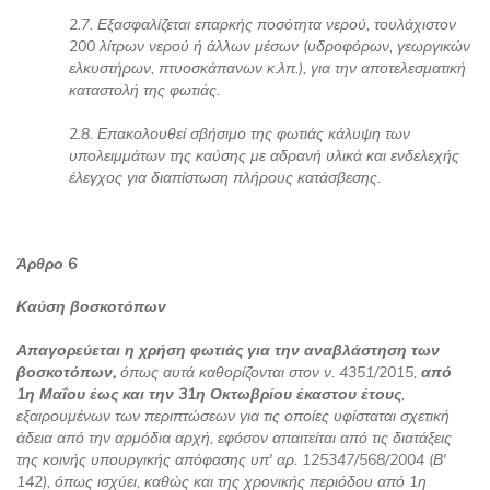
2.7. Εξασφαλίζεται επαρκής ποσότητα νερού, τουλάχιστον
200 λίτρων νερού ή άλλων μέσων (υδροφόρων, γεωργικών
ελκυστήρων, πτυοσκάπανων κ.λπ.), για την αποτελεσματική
καταστολή της φωτιάς.
2.8. Επακολουθεί σβήσιμο της φωτιάς κάλυψη των
υπολειμμάτων της καύσης με αδρανή υλικά και ενδελεχής
έλεγχος για διαπίστωση πλήρους κατάσβεσης.
Άρθρο 6
Καύση βοσκοτόπων
Απαγορεύεται η χρήση φωτιάς για την αναβλάστηση των
βοσκοτόπων,
όπως αυτά καθορίζονται στον ν. 4351/2015,
από
1η Μαΐου έως και την 31η Οκτωβρίου έκαστου έτους
,
εξαιρουμένων των περιπτώσεων για τις οποίες υφίσταται σχετική
άδεια από την αρμόδια αρχή, εφόσον απαιτείται από τις διατάξεις
της κοινής υπουργικής απόφασης υπ' αρ. 125347/568/2004 (Β'
142), όπως ισχύει, καθώς και της χρονικής περιόδου από 1η