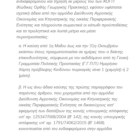
ενδιαφερόμενου και τήρηση εκ μέρους του των ΚΟΓΠ
(Κώδικες Ορθής Γεωργικής Πρακτικής), εφόσον υφίσταται
σχετική άδεια από την αρμόδια Διεύθυνση Αγροτικής
Οικονομίας και Κτηνιατρικής της οικείας Περιφερειακής
Ενότητας και πληρούνται σωρευτικά οι κάτωθι προϋποθέσεις
και τα προληπτικά και λοιπά μέτρα και μέσα
πυροπροστασίας:
α. Η καύση από 1η Μαΐου έως και την 31η Οκτωβρίου
εκάστου έτους πραγματοποιείται σε ημέρες που ο δείκτης
επικινδυνότητας, σύμφωνα με τον εκδιδόμενο από τη Γενική
Γραμματεία Πολιτικής Προστασίας (Γ.Γ.Π.Π.) Ημερήσιο
Χάρτη πρόβλεψης Κινδύνου πυρκαγιάς είναι 1 (χαμηλή) ή 2
(μέση).
β. Η ως άνω άδεια καύσης της πρώτης παραγράφου του
παρόντος άρθρου, που χορηγείται από την αρμόδια
Διεύθυνση Αγροτικής Οικονομίας και Κτηνιατρικής της
οικείας Περιφερειακής Ενότητας σε δικαιούχους κατ'
εφαρμογή των διατάξεων της κοινής υπουργικής απόφασης
υπ' αρ. 125347/568/2004 (Β' 142), της κοινής υπουργικής
απόφασης υπ' αρ. 1791/74062/2015 (Β' 1468),
κοινοποιείται από τον ενδιαφερόμενο στην αρμόδια