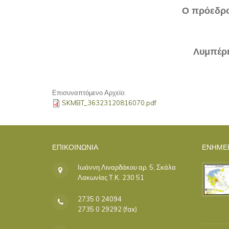
Ο πρόεδρο
Λυμπέρ
Επισυναπτόμενο Αρχείο:
SKMBT_36323120816070.pdf
ΕΠΙΚΟΙΝΩΝΊΑ
ΕΝΗΜΕ
Ιωάννη Λιναρδάκου αρ. 5, Σκάλα
Λακωνίας Τ.Κ. 230 51
2735 0 24094
2735 0 29292 (fax)