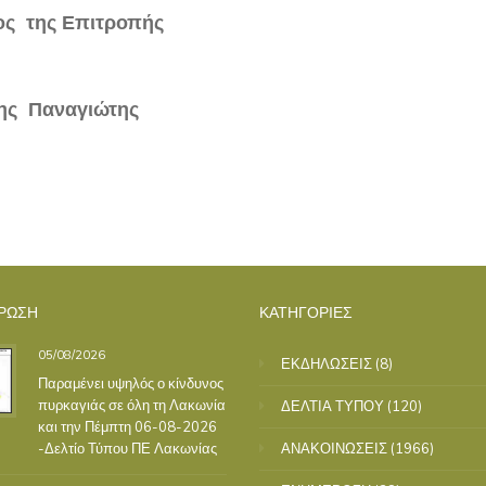
ς της Επιτροπής
ης Παναγιώτης
ΡΩΣΗ
ΚΑΤΗΓΟΡΙΕΣ
05/08/2026
ΕΚΔΗΛΩΣΕΙΣ
(8)
Παραμένει υψηλός ο κίνδυνος
πυρκαγιάς σε όλη τη Λακωνία
ΔΕΛΤΙΑ ΤΥΠΟΥ
(120)
και την Πέμπτη 06-08-2026
-Δελτίο Τύπου ΠΕ Λακωνίας
ΑΝΑΚΟΙΝΩΣΕΙΣ
(1966)