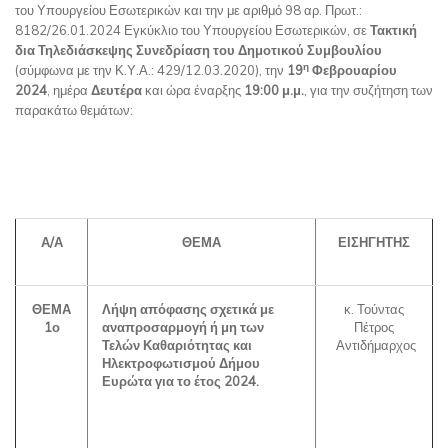
του Υπουργείου Εσωτερικών και την με αριθμό 98 αρ. Πρωτ.:
8182/26.01.2024 Εγκύκλιο του Υπουργείου Εσωτερικών, σε
Τακτική
δια Τηλεδιάσκεψης Συνεδρίαση του Δημοτικού Συμβουλίου
η
(σύμφωνα με την Κ.Υ.Α.: 429/12.03.2020), την
19
Φεβρουαρίου
2024
, ημέρα
Δευτέρα
και ώρα έναρξης
19:00 μ.μ.
, για την συζήτηση των
παρακάτω θεμάτων:
Α/Α
ΘΕΜΑ
ΕΙΣΗΓΗΤΗΣ
ΘΕΜΑ
Λήψη απόφασης σχετικά με
κ. Τούντας
1ο
αναπροσαρμογή ή μη των
Πέτρος
Τελών Καθαριότητας και
Αντιδήμαρχος
Ηλεκτροφωτισμού Δήμου
Ευρώτα για το έτος 2024.