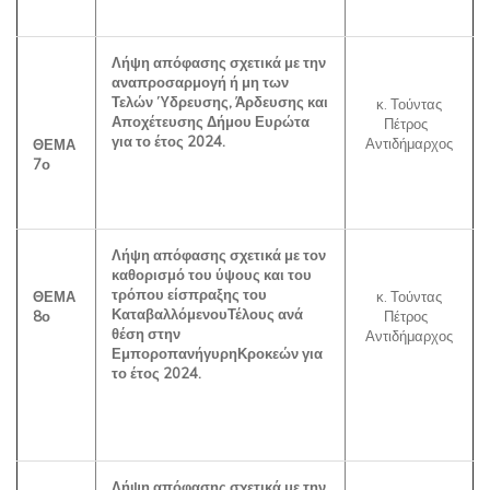
Λήψη απόφασης σχετικά με την
αναπροσαρμογή ή μη των
Τελών Ύδρευσης, Άρδευσης και
κ. Τούντας
Αποχέτευσης Δήμου Ευρώτα
Πέτρος
για το έτος 2024.
Αντιδήμαρχος
ΘΕΜΑ
7ο
Λήψη απόφασης σχετικά με τον
καθορισμό του ύψους και του
τρόπου είσπραξης του
ΘΕΜΑ
κ. Τούντας
ΚαταβαλλόμενουΤέλους ανά
8ο
Πέτρος
θέση στην
Αντιδήμαρχος
ΕμποροπανήγυρηΚροκεών για
το έτος 2024.
Λήψη απόφασης σχετικά με την