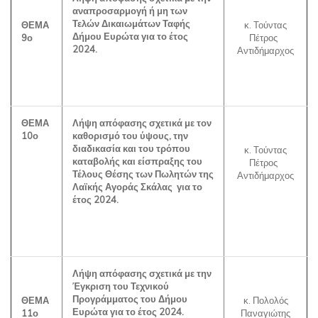
αναπροσαρμογή ή μη των
Τελών Δικαιωμάτων Ταφής
ΘΕΜΑ
κ. Τούντας
Δήμου Ευρώτα για το έτος
9ο
Πέτρος
2024.
Αντιδήμαρχος
ΘΕΜΑ
Λήψη απόφασης σχετικά με τον
10ο
καθορισμό
του ύψους, την
διαδικασία και του τρόπου
κ. Τούντας
καταβολής και είσπραξης του
Πέτρος
Τέλους Θέσης των Πωλητών της
Αντιδήμαρχος
Λαϊκής Αγοράς Σκάλας
για το
έτος 2024.
Λήψη απόφασης σχετικά με την
Έγκριση του Τεχνικού
Προγράμματος του Δήμου
ΘΕΜΑ
κ. Πολολός
Ευρώτα για το έτος 2024.
11ο
Παναγιώτης