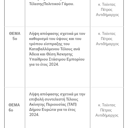
ΤέλεσηςΠολιτικού Γάμου.
κ. Τούντας
Πέτρος
Αντιδήμαρχος
ΘΕΜΑ
Λήψη απόφασης σχετικά με τον
κ. Τούντας
5ο
καθορισμό του ύψους και του
Πέτρος
τρόπου είσπραξης του
Αντιδήμαρχος
Καταβαλλόμενου Τέλους ανά
Άδεια και Θέση Άσκησης
Υπαίθριου Στάσιμου Εμπορίου
για το έτος 2024.
Λήψη απόφασης σχετικά με την
επιβολή συντελεστή Τέλους
Ακίνητης Περιουσίας (ΤΑΠ)
ΘΕΜΑ
κ. Τούντας
Δήμου Ευρώτα για το έτος
6ο
Πέτρος
2024.
Αντιδήμαρχος