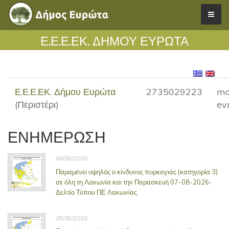
Ε.Ε.Ε.ΕΚ. ΔΉΜΟΥ ΕΥΡΏΤΑ
Ε.Ε.Ε.ΕΚ. Δήμου Ευρώτα
2735029223
ma
(Περιστέρι)
evr
ΕΝΗΜΕΡΩΣΗ
06/08/2026
Παραμένει υψηλός ο κίνδυνος πυρκαγιάς (κατηγορία 3)
σε όλη τη Λακωνία και την Παρασκευή 07-08-2026-
Δελτίο Τύπου ΠΕ Λακωνίας
05/08/2026