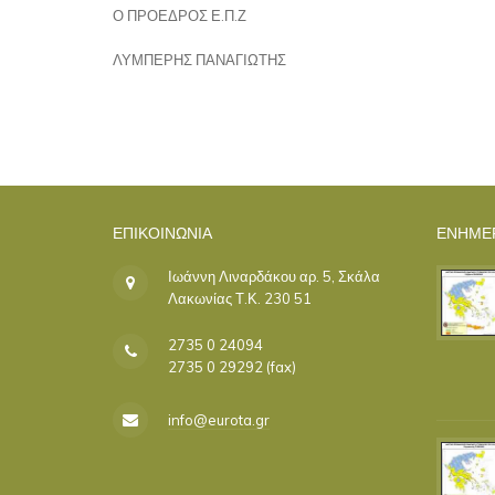
Ο ΠΡΟΕΔΡΟΣ Ε.Π.Ζ
ΛΥΜΠΕΡΗΣ ΠΑΝΑΓΙΩΤΗΣ
ΕΠΙΚΟΙΝΩΝΊΑ
ΕΝΗΜΕ
Ιωάννη Λιναρδάκου αρ. 5, Σκάλα
Λακωνίας Τ.Κ. 230 51
2735 0 24094
2735 0 29292 (fax)
info@eurota.gr