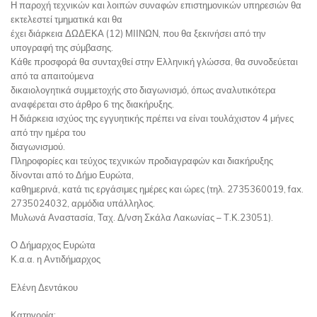
Η παροχή τεχνικών και λοιπών συναφών επιστημονικών υπηρεσιών θα
εκτελεστεί τμηματικά και θα
έχει διάρκεια ΔΩΔΕΚΑ (12) ΜΙΙΝΩΝ, που θα ξεκινήσει από την
υπογραφή της σύμβασης.
Κάθε προσφορά θα συνταχθεί στην Ελληνική γλώσσα, θα συνοδεύεται
από τα απαιτούμενα
δικαιολογητικά συμμετοχής στο διαγωνισμό, όπως αναλυτικότερα
αναφέρεται στο άρθρο 6 της διακήρυξης.
Η διάρκεια ισχύος της εγγυητικής πρέπει να είναι τουλάχιστον 4 μήνες
από την ημέρα του
διαγωνισμού.
Πληροφορίες και τεύχος τεχνικών προδιαγραφών και διακήρυξης
δίνονται από το Δήμο Ευρώτα,
καθημερινά, κατά τις εργάσιμες ημέρες και ώρες (τηλ. 2735360019, fax.
2735024032, αρμόδια υπάλληλος.
Μυλωνά Αναστασία, Ταχ. Δ/νση Σκάλα Λακωνίας – Τ.Κ.23051).
Ο Δήμαρχος Ευρώτα
Κ.α.α. η Αντιδήμαρχος
Ελένη Δεντάκου
Κατηγορία: