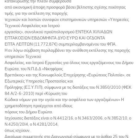
κατακύρωσης την πλέον συμφέρουσα
από οικονομική άποψη προσφορά βάσει βέλτιστης σχέσης ποιότητας
τιμής, για την εκτέλεση της παροχής
τεχνικών και λοιπών συναφών επιστημονικών υπηρεσιών «Υπηρεσίες
Τεχνικού Ασφαλείας και Ιατρού
εργασίας», συνολικού προϋπολογισμού ΕΝΤΕΚΑ ΧΙΛΙΑΔΩΝ
ΕΠΤΑΚΟΣΙΩΝ ΕΒΔΟΜΗΝΤΑ ΔΥΟ ΕΥΡΩ ΚΑΙ ΟΓΔΟΝΤΑ
ΕΠΤΑ ΛΕΠΤΩΝ (11.772,87€) συμπεριλαμβανομένου του ΦΠΑ.
Η εν λόγω σύμβαση περιλαμβάνει την ανάθεση εκτέλεσης της παροχής
υπηρεσιών Τεχνικού
Ασφαλείας, και Ιατρού Εργασίας για όλους τους εργαζόμενους του Δήμου
Ευρώτα, του Ν.Π.Δ.Δ «Νικηφόρος
Βρεττάκος» και της Κοινωφελούς Επιχείρησης «Ευρώτειος Πολιτεία», σε
Εξωτερικές Υπηρεσίες Προστασίας και
Πρόληψης (ΕΞ.Υ.Π.Π), σύμφωνα με τις διατάξεις του Ν.3850/2010 (ΦΕΚ
84 Α/2-6-2010) περί «Κύρωση του
Κώδικα νόμων για την υγεία και την ασφάλεια των εργαζομένων» Η
χρηματοδότηση προέρχεται από ιδίους
πόρους του Δήμου Ευρώτα.
Ισχύουσες διατάξεις είναι ο Ν.4412/16, ο Ν.3463/2006, ο Ν.3852/10, ο
Ν.4250/20Ι4, ο Ν.4281/2014,
όπως ισχύουν.
Δικαίωμα συμμετοχής στο Διαγωνισμό σύμφωνα με το άρθρο 25 του Ν.