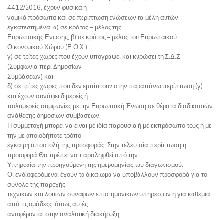
4412/2016, έχουν φυσικά ή
νομικά πρόσωπα και σε περίπτωση ενώσεων τα μέλη αυτών,
εγκατεστημένα: α) σε κράτος – μέλος της
Ευρωπαϊκής’Ενωσης, β) σε κράτος – μέλος του Ευρωπαϊκού
Οικονομικού Χώρου (Ε.Ο.Χ.).
γ) σε τρίτες χώρες που έχουν υπογράψει και κυρώσει τη Σ.Δ.Σ.
(Συμφωνία περί Δημοσίων
Συμβάσεων) και
δ) σε τρίτες χώρες που δεν εμπίπτουν στην παραπάνω περίπτωση (γ)
και έχουν συνάψει διμερείς ή
πολυμερείς συμφωνίες με την Ευρωπαϊκή Ένωση σε θέματα διαδικασιών
ανάθεσης δημοσίων συμβάσεων.
Η συμμετοχή μπορεί να είναι με ιδία παρουσία ή με εκπρόσωπο τους ή με
την με οποιοδήποτε τρόπο
έγκαιρη αποστολή της προσφοράς. Στην τελευταία περίπτωση η
προσφορά Θα πρέπει να παραληφθεί από την
Υπηρεσία την προηγούμενη της ημερομηνίας του διαγωνισμού.
Οι ενδιαφερόμενοι έχουν το δικαίωμα να υποβάλλουν προσφορά για το
σύνολο της παροχής
τεχνικών και λοιπών συναφών επιστημονικών υπηρεσιών ή για καθεμιά
από τις ομάδεςς, όπως αυτές
αναφέρονται στην αναλυτική διακήρυξη.