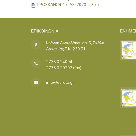
ΠΡΟΣΚΛΗΣΗ-17-ΔΣ-2020-τελικο
ΕΠΙΚΟΙΝΩΝΊΑ
ΕΝΗΜΕ
Ιωάννη Λιναρδάκου αρ. 5, Σκάλα
Λακωνίας Τ.Κ. 230 51
2735 0 24094
2735 0 29292 (fax)
info@eurota.gr