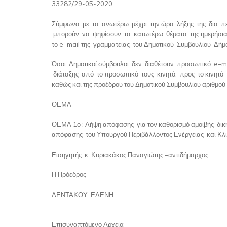
33282/29-05-2020.
Σύμφωνα με τα ανωτέρω μέχρι την ώρα λήξης της δια περ
μπορούν να ψηφίσουν τα κατωτέρω θέματα της ημερήσια
το e–mail της γραμματείας του Δημοτικού Συμβουλίου Δήμ
Όσοι Δημοτικοί σύμβουλοι δεν διαθέτουν προσωπικό e–m
διάταξης από το προσωπικό τους κινητό, προς το κινητό
καθώς και της προέδρου του Δημοτικού Συμβουλίου αριθμ
ΘΕΜΑ
ΘΕΜΑ 1ο : Λήψη απόφασης για τον καθορισμό αμοιβής δι
απόφασης του Υπουργού Περιβάλλοντος Ενέργειας και Κλι
Εισηγητής: κ. Κυριακάκος Παναγιώτης –αντιδήμαρχος
Η Πρόεδρος
ΔΕΝΤΑΚΟΥ ΕΛΕΝΗ
Επισυναπτόμενο Αρχείο: