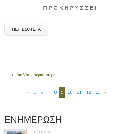
Π Ρ Ο Κ Η Ρ Υ Σ Σ Ε Ι
ΠΕΡΙΣΣΌΤΕΡΑ
Διαβάστε περισσότερα
για ΔΙΑΚΗΡΥΞΗ Ηλεκτρονικού Δημόσιου
Ανοιχτού Μειοδοτικού Διαγωνισμού άνω των
ΣΕΛΊΔΕΣ
ορίων για την προμήθεια με τίτλο:
…
…
9
«
5
6
7
8
10
11
12
13
»
"ΠΡΟΜΗΘΕΙΑ ΚΑΥΣΙΜΩΝ"
ΕΝΗΜΕΡΩΣΗ
09/08/2026