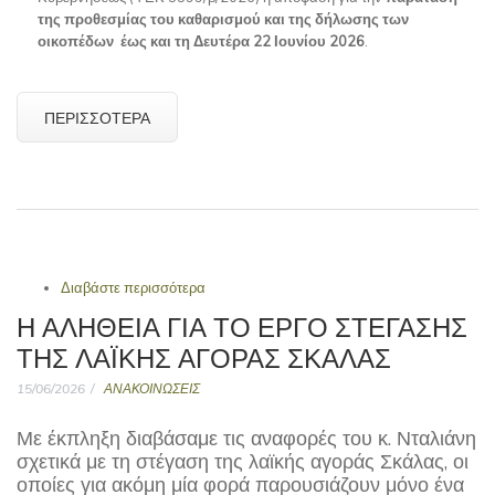
της προθεσμίας του καθαρισμού και της δήλωσης των
οικοπέδων έως και τη Δευτέρα 22 Ιουνίου 2026
.
ΠΕΡΙΣΣΌΤΕΡΑ
Διαβάστε περισσότερα
για Παρατείνεται έως και τη Δευτέρα 22
Ιουνίου 2026 η προθεσμία για τον καθαρισμό
Η ΑΛΉΘΕΙΑ ΓΙΑ ΤΟ ΈΡΓΟ ΣΤΈΓΑΣΗΣ
και τη δήλωση των οικοπέδων στην
ΤΗΣ ΛΑΪΚΉΣ ΑΓΟΡΆΣ ΣΚΆΛΑΣ
πλατφόρμα
15/06/2026
ΑΝΑΚΟΙΝΩΣΕΙΣ
Με έκπληξη διαβάσαμε τις αναφορές του κ. Νταλιάνη
σχετικά με τη στέγαση της λαϊκής αγοράς Σκάλας, οι
οποίες για ακόμη μία φορά παρουσιάζουν μόνο ένα