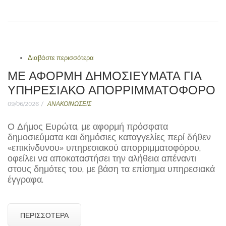
Διαβάστε περισσότερα
για Η αλήθεια απέναντι σε ανακριβείς
ισχυρισμούς και κατευθυνόμενες επιθέσεις
ΜΕ ΑΦΟΡΜΉ ΔΗΜΟΣΙΕΎΜΑΤΑ ΓΙΑ
ΥΠΗΡΕΣΙΑΚΌ ΑΠΟΡΡΙΜΜΑΤΟΦΌΡΟ
09/06/2026
ΑΝΑΚΟΙΝΩΣΕΙΣ
Ο Δήμος Ευρώτα, με αφορμή πρόσφατα
δημοσιεύματα και δημόσιες καταγγελίες περί δήθεν
«επικίνδυνου» υπηρεσιακού απορριμματοφόρου,
οφείλει να αποκαταστήσει την αλήθεια απέναντι
στους δημότες του, με βάση τα επίσημα υπηρεσιακά
έγγραφα.
ΠΕΡΙΣΣΌΤΕΡΑ