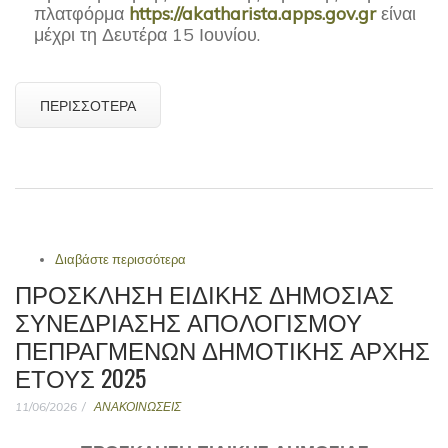
πλατφόρμα
https://akatharista.apps.gov.gr
είναι
μέχρι τη Δευτέρα 15 Ιουνίου.
ΠΕΡΙΣΣΌΤΕΡΑ
Διαβάστε περισσότερα
για Υπενθύμιση προθεσμίας (Δευτέρα 15
Ιουνίου) για τον καθαρισμό των οικοπέδων
ΠΡΟΣΚΛΗΣΗ ΕΙΔΙΚΗΣ ΔΗΜΟΣΙΑΣ
και οδηγίες προστασίας από δασικές
ΣΥΝΕΔΡΙΑΣΗΣ ΑΠΟΛΟΓΙΣΜΟΥ
πυρκαγιές
ΠΕΠΡΑΓΜΕΝΩΝ ΔΗΜΟΤΙΚΗΣ ΑΡΧΗΣ
ΕΤΟΥΣ 2025
11/06/2026
ΑΝΑΚΟΙΝΩΣΕΙΣ